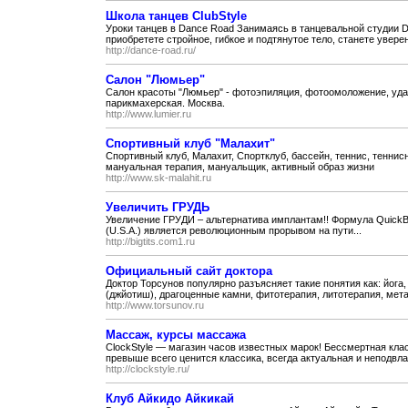
Школа танцев ClubStyle
Уроки танцев в Dance Road Занимаясь в танцевальной студии D
приобретете стройное, гибкое и подтянутое тело, станете уверен
http://dance-road.ru/
Салон "Люмьер"
Салон красоты "Люмьер" - фотоэпиляция, фотоомоложение, уда
парикмахерская. Москва.
http://www.lumier.ru
Спортивный клуб "Малахит"
Спортивный клуб, Малахит, Спортклуб, бассейн, теннис, теннисн
мануальная терапия, мануальщик, активный образ жизни
http://www.sk-malahit.ru
Увеличить ГРУДЬ
Увеличение ГРУДИ – альтернатива имплантам!! Формула QuickBust 
(U.S.A.) является революционным прорывом на пути...
http://bigtits.com1.ru
Официальный сайт доктора
Доктор Торсунов популярно разъясняет такие понятия как: йога
(джйотиш), драгоценные камни, фитотерапия, литотерапия, мета
http://www.torsunov.ru
Массаж, курсы массажа
ClockStyle — магазин часов известных марок! Бессмертная класси
превыше всего ценится классика, всегда актуальная и неподвлас
http://clockstyle.ru/
Клуб Айкидо Айкикай