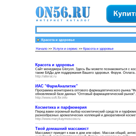
Красота и здоровье
Начало
>>
Услуги и сервис
>>
Красота и здоровье
Красота и здоровье
Сайт менеджера Gloryon. Здесь Вы можете познакомиться с кос
также БАДы для поддержания Вашего здоровья. Форум. Оплата..
http://alterat.ru
ИАС "ФармАналитик"
Программа мониторинга оптового фармацевтического рынка "Фа
обновляемой базе данных "Оптовый фармацевтический рынок". 
http://www.soft.fbr.info
Косметика и парфюмерия
Перед вами огромный выбор косметический средств и парфюмери
разнообразных ароматических коллекций и декоративной космети
http://www.marykaymoscow.ru
Твой домашний массажист
Массажист приедет к вам в дом или офис. Массаж общий, анти