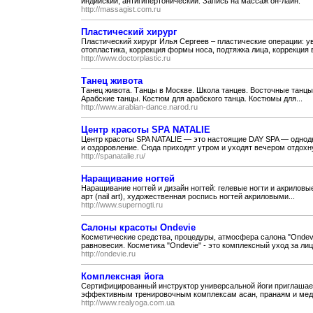
индийский, антигипертонический. Запись на массаж он-лайн.
http://massagist.com.ru
Пластический хирург
Пластический хирург Илья Сергеев – пластические операции: ув
отопластика, коррекция формы носа, подтяжка лица, коррекция ве
http://www.doctorplastic.ru
Танец живота
Танец живота. Танцы в Москве. Школа танцев. Восточные танцы.
Арабские танцы. Костюм для арабского танца. Костюмы для...
http://www.arabian-dance.narod.ru
Центр красоты SPA NATALIE
Центр красоты SPA NATALIE — это настоящие DAY SPA — однодн
и оздоровление. Сюда приходят утром и уходят вечером отдохну
http://spanatalie.ru/
Наращивание ногтей
Наращивание ногтей и дизайн ногтей: гелевые ногти и акриловы
арт (nail art), художественная роспись ногтей акриловыми...
http://www.supernogti.ru
Cалоны красоты Ondevie
Косметические средства, процедуры, атмосфера салона "Ondev
равновесия. Косметика "Ondevie" - это комплексный уход за лиц
http://ondevie.ru
Комплексная йога
Сертифицированный инструктор универсальной йоги приглашает
эффективным тренировочным комплексам асан, пранаям и мед
http://www.realyoga.com.ua