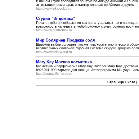
В нашем клубе проводятся занятия по Айкидо Айкикай и Тэнсин
аттестациях семинарах и мастер-классах по Айкидо и другим...
http://www.aikidoclub.ru
Студия "Эндемика"
Печать любого изображения как на натуральных так и на искусс
возможность напечатать любой рисунок с электронного носителя
http://www.printartnail.ru
Мир Соляриев Продажа соля
Широкий выбор соляриев, косметики, косметологического обору
вертикальных соляриев. Удобная система скидок! Продажа соляр
http://www.solarworld.ru
Mary Kay Москва косметика
Косметика и парфюмерия Mary Kay. Каталог Mary Kay. Доставка з
89262041999.Карьера для женщин.Автопрограмма Мы улучшаем 
http://beautylife.narod.ru
Страница 1 из 6:
[