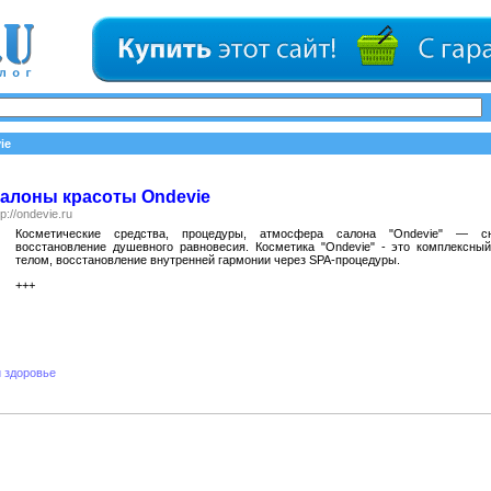
ie
алоны красоты Ondevie
tp://ondevie.ru
Косметические средства, процедуры, атмосфера салона "Ondevie" — с
восстановление душевного равновесия. Косметика "Ondevie" - это комплексны
телом, восстановление внутренней гармонии через SPA-процедуры.
+++
и здоровье