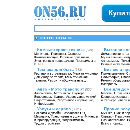
ИНТЕРНЕТ КАТАЛОГ
Компьютерная техника
Бытовая эл
(849)
Мониторы
,
Принтеры
,
Сканеры
,
Домашние кинотеа
Комплектующие
,
Игровые приставки
,
Музыкальные цент
Электронные переводчики
,
Программы и
Фотокамеры
,
Теле
ИГРЫ
...
Ремонт и обслужив
Техника для быта
Бизнес и пр
(183)
Крупная и встраиваемая
,
Мелкая кухонная
,
Промышленное
,
Ст
Для ухода за телом
,
Климатическая
Полиграфия
,
Спорт
техника
,
Ремонт и обслуживание
...
Ремонт оборудова
материалы
...
Авто - Мото транспорт
Все для дом
(530)
Автомобили
,
Мотоциклы
,
Скутера
,
Мебель
,
Офисная 
Велосипеды
,
Катера
,
Аксессуары
,
Аудио/
Ковровые изделия
,
Видеотехника
,
Спортивное снаряжение
,
интерьера
,
Двери и
Информация
...
Услуги и сервис
Прочие рес
(3381)
Реклама и дизайн
,
Разработка ПО
,
Музыка
,
СМИ и пер
Медицина
,
Транспортные услуги
,
Финансы
Справки
,
Персонал
и юриспруденция
,
Недвижимость
,
Познавательное
,
Р
Трудоустройство
...
Все о спорте
...