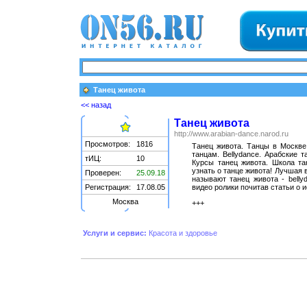
Танец живота
<< назад
Танец живота
http://www.arabian-dance.narod.ru
Просмотров:
1816
Танец живота. Танцы в Москве
танцам. Bellydance. Арабские 
тИЦ:
10
Курсы танец живота. Школа тан
узнать о танце живота! Лучшая 
Проверен:
25.09.18
называют танец живота - belly
Регистрация:
17.08.05
видео ролики почитав статьи о 
Москва
+++
Услуги и сервис:
Красота и здоровье