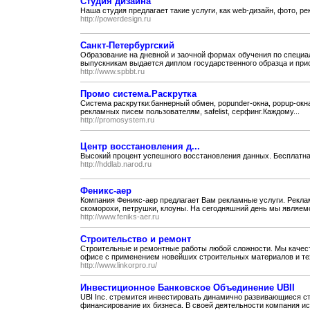
Студия дизайна
Наша студия предлагает такие услуги, как web-дизайн, фото, р
http://powerdesign.ru
Санкт-Петербургский
Образование на дневной и заочной формах обучения по специа
выпускникам выдается диплом государственного образца и прис
http://www.spbbt.ru
Промо система.Раскрутка
Система раскрутки:баннерный обмен, popunder-окна, popup-окна,
рекламных писем пользователям, safelist, серфинг.Каждому...
http://promosystem.ru
Центр восстановления д...
Высокий процент успешного восстановления данных. Бесплатная
http://hddlab.narod.ru
Феникс-аер
Компания Феникс-аер предлагает Вам рекламные услуги. Рекла
скоморохи, петрушки, клоуны. На сегодняшний день мы являемс
http://www.feniks-aer.ru
Строительство и ремонт
Строительные и ремонтные работы любой сложности. Мы качес
офисе с применением новейших строительных материалов и тех
http://www.linkorpro.ru/
Инвестиционное Банковское Объединение UBII
UBI Inc. стремится инвестировать динамично развивающиеся с
финансирование их бизнеса. В своей деятельности компания исп