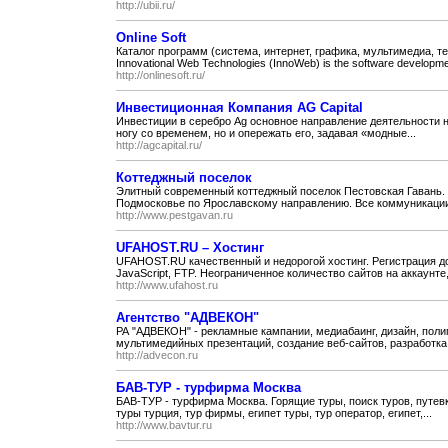
http://ubii.ru/
Online Soft
Каталог программ (система, интернет, графика, мультимедиа, т
Innovational Web Technologies (InnoWeb) is the software developmen
http://onlinesoft.ru/
Инвестиционная Компания AG Capital
Инвестиции в серебро Ag основное направление деятельности на
ногу со временем, но и опережать его, задавая «модные...
http://agcapital.ru/
Коттеджный поселок
Элитный современный коттеджный поселок Пестовская Гавань.
Подмосковье по Ярославскому направлению. Все коммуникации,
http://www.pestgavan.ru
UFAHOST.RU – Хостинг
UFAHOST.RU качественный и недорогой хостинг. Регистрация до
JavaScript, FTP. Неограниченное количество сайтов на аккаунте,.
http://www.ufahost.ru
Агентство "АДВЕКОН"
РА "АДВЕКОН" - рекламные кампании, медиабаинг, дизайн, полиг
мультимедийных презентаций, создание веб-сайтов, разработка
http://advecon.ru
БАВ-ТУР - турфирма Москва
БАВ-ТУР - турфирма Москва. Горящие туры, поиск туров, путевк
туры турция, тур фирмы, египет туры, тур оператор, египет,...
http://www.bavtur.ru