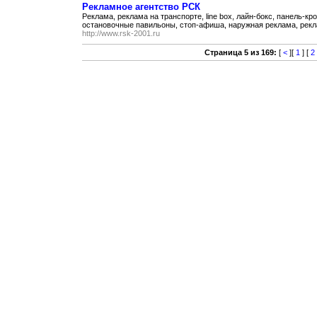
Рекламное агентство РСК
Реклама, реклама на транспорте, line box, лайн-бокс, панель-кр
остановочные павильоны, стоп-афиша, наружная реклама, рекл
http://www.rsk-2001.ru
Страница 5 из 169:
[
<
][
1
] [
2