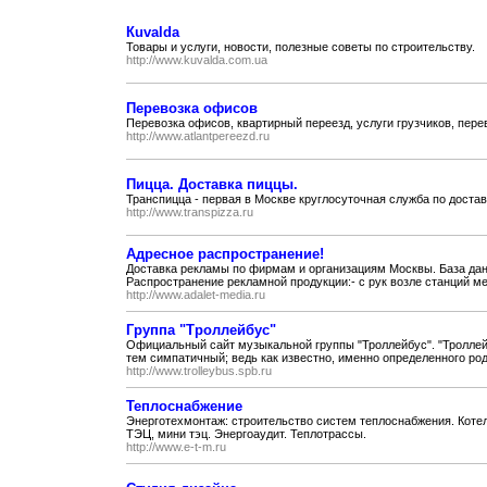
Кuvalda
Товары и услуги, новости, полезные советы по строительству.
http://www.kuvalda.com.ua
Перевозка офисов
Перевозка офисов, квартирный переезд, услуги грузчиков, пере
http://www.atlantpereezd.ru
Пицца. Доставка пиццы.
Транспицца - первая в Москве круглосуточная служба по достав
http://www.transpizza.ru
Адресное распространение!
Доставка рекламы по фирмам и организациям Москвы. База данн
Распространение рекламной продукции:- с рук возле станций мет
http://www.adalet-media.ru
Группа "Троллейбус"
Официальный сайт музыкальной группы "Троллейбус". "Троллей
тем симпатичный; ведь как известно, именно определенного рода
http://www.trolleybus.spb.ru
Теплоснабжение
Энерготехмонтаж: строительство систем теплоснабжения. Котел
ТЭЦ, мини тэц. Энергоаудит. Теплотрассы.
http://www.e-t-m.ru