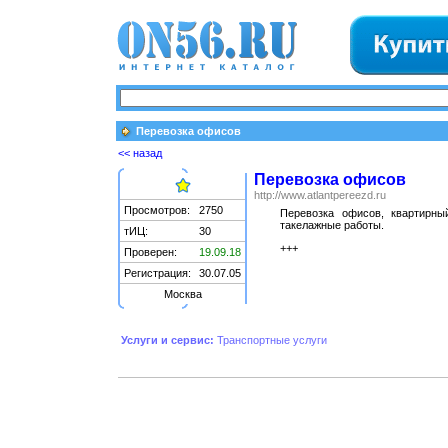
Перевозка офисов
<< назад
Перевозка офисов
http://www.atlantpereezd.ru
Просмотров:
2750
Перевозка офисов, квартирный
такелажные работы.
тИЦ:
30
+++
Проверен:
19.09.18
Регистрация:
30.07.05
Москва
Услуги и сервис:
Транспортные услуги