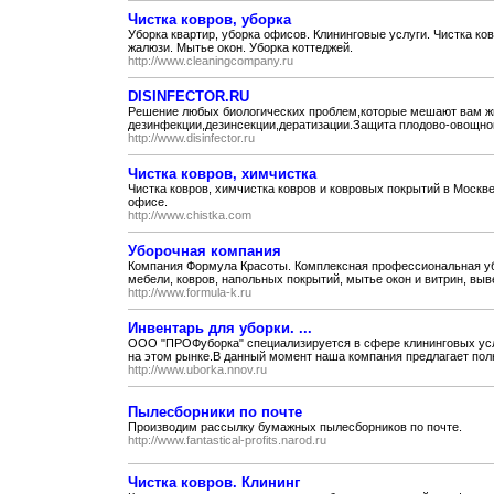
Чистка ковров, уборка
Уборка квартир, уборка офисов. Клининговые услуги. Чистка ко
жалюзи. Мытье окон. Уборка коттеджей.
http://www.cleaningcompany.ru
DISINFECTOR.RU
Решение любых биологических проблем,которые мешают вам жит
дезинфекции,дезинсекции,дератизации.Защита плодово-овощной 
http://www.disinfector.ru
Чистка ковров, химчистка
Чистка ковров, химчистка ковров и ковровых покрытий в Москве
офисе.
http://www.chistka.com
Уборочная компания
Компания Формула Красоты. Комплексная профессиональная убо
мебели, ковров, напольных покрытий, мытье окон и витрин, выве
http://www.formula-k.ru
Инвентарь для уборки. ...
ООО "ПРОФуборка" специализируется в сфере клининговых усл
на этом рынке.В данный момент наша компания предлагает полн
http://www.uborka.nnov.ru
Пылесборники по почте
Производим рассылку бумажных пылесборников по почте.
http://www.fantastical-profits.narod.ru
Чистка ковров. Клининг