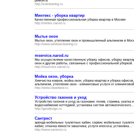
ремонта
http://solcleaning.ru
Минтекс - уборка квартир
Качественная профессиональная уборка квартир в Москве
http://mintex.narod.ru
Мытье окон
Мытье окон, утепление окон и промышленный альпинизм в Моск
http://www.windowcleaning.ru
mservice.narod.ru
Мы осуществляем качественную уборку офисов, уборку квартир,
окон и другие работы, связанные с профессиональной уборкой.
http://mservice.narod.ru
Мойка окон, уборка
Химчистка ковров, мойка окон, уборка квартир и уборка офисо
альпинизм, утепление окон - клининговые услуги от клининговой.
http://www.cleanland.ru
Устройство газонов и уход
Устройство газонов и уход за газонами: полив, стрижка, укатка 
водоснабжение коттеджей, установка систем автоматического...
http://geodesign.ru
Сантрест
аренда мобильных туалетных кабин; сервис мобильных туалетн
кабин; откачка емкости заказчика; услуги илососа; установка...
http://www.santrest.ru