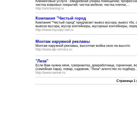
Клининговые услуги : ежедневная уборка помещений; профессио
чистка ковровых покрытий; чистка мебели; чистка плитки;...
http://artcleaning.ru
Компания "Чистый город
Компания "Чистый город" предлагает вывоз мусора, вывоз тбо, 
вывоза мусора, мусор контейнеры, мусорные контейнеры, перер
http://www.mycopy-net.ru
Монтаж наружной рекламы
Монтаж наружной рекламы, высотная мойка окон на высоте.
http://www.alp-service.ru
"Лиза"
Если Вам нужна няня, гувернантка, домработница, горничная, в
(семейная пара), повар, садовник, "Лиза"-агентство по подбору..
http://www.nannie.ru
Страница 1 