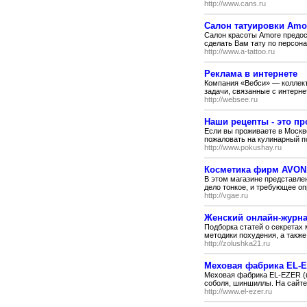
http://www.cans.ru
Салон татуировки Amo
Салон красоты Amore предос
сделать Вам тату по персона
http://www.a-tattoo.ru
Реклама в интернете
Компания «Вебси» — коллек
задачи, связанные с интерне
http://websee.ru
Наши рецепты - это п
Если вы проживаете в Москве
пожаловать на кулинарный по
http://www.pokushay.ru
Косметика фирм AVON, 
В этом магазине представлен
дело тонкое, и требующее о
http://vgae.ru
Женский онлайн-журна
Подборка статей о секретах
методики похудения, а также
http://zolushka21.ru
Меховая фабрика EL-
Меховая фабрика EL-EZER (г.
соболя, шиншиллы. На сайте ht
http://www.el-ezer.ru