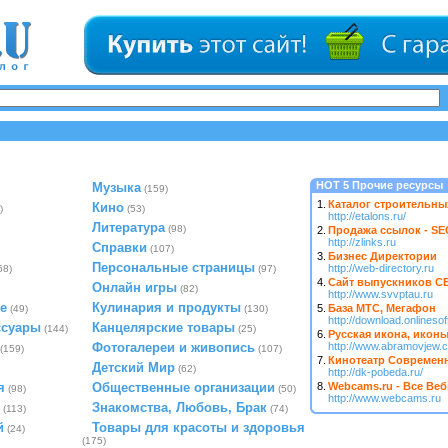
HOT 5 Прочие ресурсы
Музыка
(159)
1.
Каталог строительных
Кино
)
(53)
http://etalons.ru/
Литература
(98)
2.
Продажа ссылок - SEO
http://zlinks.ru
Справки
(107)
3.
Бизнес Директории
Персональные страницы
http://web-directory.ru
58)
(97)
4.
Сайт выпускников С
Онлайн игры
(82)
http://www.svvptau.ru
е
Кулинария и продукты
5.
База МТС, Мегафон
(49)
(130)
http://download.onlinesof
ссуары
Канцелярские товары
(144)
(25)
6.
Русская икона, иконы 
Фотогалереи и живопись
http://www.abramovjew.
(159)
(107)
7.
Кинотеатр Современ
Детский Мир
(62)
http://dk-pobeda.ru/
я
Общественные организации
8.
Webcams.ru - Все Ве
(98)
(50)
http://www.webcams.ru
Знакомства, Любовь, Брак
(113)
(74)
й
Товары для красоты и здоровья
(24)
(175)