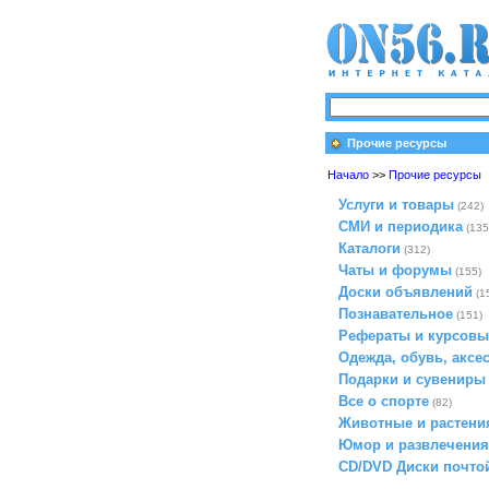
Прочие ресурсы
Начало
>>
Прочие ресурсы
Услуги и товары
(242)
СМИ и периодика
(135
Каталоги
(312)
Чаты и форумы
(155)
Доски объявлений
(1
Познавательное
(151)
Рефераты и курсовы
Одежда, обувь, аксе
Подарки и сувениры
Все о спорте
(82)
Животные и растени
Юмор и развлечения
CD/DVD Диски почто