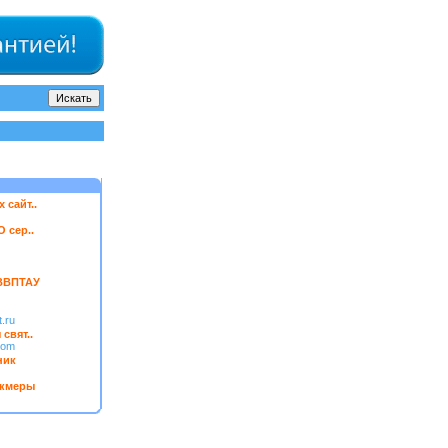
 сайт..
 cер..
ВВПТАУ
t.ru
свят..
com
ник
бкмеры