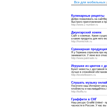
Все для мобильных
Кулинарные рецепты
Добро пожаловать на сайтВк
быстрого приготовления и пр
http://www.1-number.ru
Джунгарский хомяк
Сайт о хомяках. Какие суще
а какие продукты для него мо
http://homichok.ru
Сувенирная продукци
Я у Германа спросила про жу
занимается. У лене все отказ
http://www.paktrade.ru
Игрушки из цветов с д
Букет невесты с доставкой 
лучше в спокойной обстановк
http://loveisflowers.ru
Слушать музыку онла
Посетите наш Интернет-рес
плэйлисты и наслаждайтесь 
http://buffa.ru
Граффити в СНГ
Наш ресурс Graffiti United 
часности в России. У нас вы 