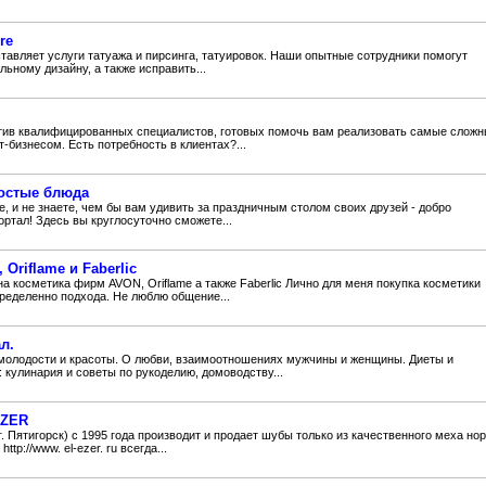
re
тавляет услуги татуажа и пирсинга, татуировок. Наши опытные сотрудники помогут
льному дизайну, а также исправить...
тив квалифицированных специалистов, готовых помочь вам реализовать самые слож
т-бизнесом. Есть потребность в клиентах?...
ростые блюда
, и не знаете, чем бы вам удивить за праздничным столом своих друзей - добро
ртал! Здесь вы круглосуточно сможете...
Oriflame и Faberlic
а косметика фирм AVON, Oriflame а также Faberlic Лично для меня покупка косметики
пределенно подхода. Не люблю общение...
л.
 молодости и красоты. О любви, взаимоотношениях мужчины и женщины. Диеты и
: кулинария и советы по рукоделию, домоводству...
EZER
 Пятигорск) c 1995 года производит и продает шубы только из качественного меха нор
tp://www. el-ezer. ru всегда...