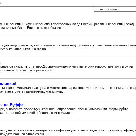
(26)
усные рецепты. Вкусные рецепты прекрасных блюд России, различные рецепты блюд
аздничных блюд. Все это разнообразие...
ствуют виды хомяков, как правильно за ними надо ухаживать, чем можно кормить хомя
гут быть опасными. Также на...
я
рнал, он сказал что ты про Дилярен компании ему ничего ни говорил поэтому и он ни
ываются. Т. ч. пусть Герман сней...
оставкой
по Москве - минимальная цена и множество вариантов. Мы считаем, что выбирать това
е, а не в суете прилавочных магазинов....
йн на Буффе
урс, выбирайте любое музыкальное направление, любые композиции, формируйте
качественной музыкой в бесплатном режиме....
- преподнесет вам самую интересную информацию о таком виде искусства как графити, 
найдете все что относится к...