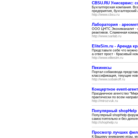
CBSU.RU Унисервис: со
Бухгалтерская компания. Все
предприятия, бухгалтерский 
http://www.cbsu.ru
Лаборатория - ареоме
ООО ЦНТС Экохиманалит - о
реактивов. Слаженная коман
http://www.sarlab.ru
EliteSim.ru - Аренда 
Представьте себе что можно 
а ответ прост - Красивый ном
http://www.elitesim.ru
Пекинесы
Портал собаковода представл
классификация, текущие ново
http://www.sobakoff.ru
Концертное event-аге
Праздничное агентство "Мир
практически по всем направ
http://mirozvuk.ru
Популярный shopHelp
Популярный shopHelp форум –
самостоятельно и без дополн
http://shophelp.ru
Просмотр лучших фил
К Вашему вниманию игры, му