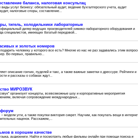
ставление баланса, налоговая консультац
 виды услуг бизнесу: обязательный аудит, ведение бухгалтерского учета, аудит
аудит, налоговые споры, составление...
тры, тигель, холодильники лабораторные
фициальный дилер ведущих производителей химико-лабораторного оборудования и
да специалистов, имеющих богатый передовой...
красивых и золотых номеров
подарить человеку у которого все есть? Многие из нас не раз задавались этим вопрос
ер. Во-первых, правильно...
яет описание гончих, пуделей и такс, а также важные заметки о дрессуре. Рейтинги и
сти и рассказы о собаках ждут...
нтство МИРОЗВУК
озвук" организует концерты, всевозможные шоу и корпоративные мероприятия
лениям, включая сопровождение международных...
 форум
 модели угги, а также покупки виктория сикрет. Научим, как покупать вещи в интерне
ительных наценок. Расскажем,...
ьмов в хорошем качестве
зыка, аудиокниги. Найти и посмотреть любые фильмы онлайн при помощи поиска и