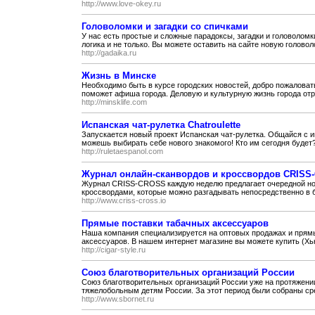
http://www.love-okey.ru
Головоломки и загадки со спичками
У нас есть простые и сложные парадоксы, загадки и головолом
логика и не только. Вы можете оставить на сайте новую головоло
http://gadaika.ru
Жизнь в Минске
Необходимо быть в курсе городских новостей, добро пожаловат
поможет афиша города. Деловую и культурную жизнь города отр
http://minsklife.com
Испанская чат-рулетка Chatroulette
Запускается новый проект Испанская чат-рулетка. Общайся с ин
можешь выбирать себе нового знакомого! Кто им сегодня будет?
http://ruletaespanol.com
Журнал онлайн-сканвордов и кроссвордов CRISS
Журнал CRISS-CROSS каждую неделю предлагает очередной но
кроссвордами, которые можно разгадывать непосредственно в бр
http://www.criss-cross.io
Прямые поставки табачных аксессуаров
Наша компания специализируется на оптовых продажах и прямы
аксессуаров. В нашем интернет магазине вы можете купить (Хь
http://cigar-style.ru
Союз благотворительных организаций России
Союз благотворительных организаций России уже на протяжени
тяжелобольным детям России. За этот период были собраны сре
http://www.sbornet.ru