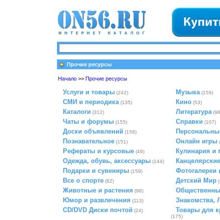
Прочие ресурсы
Начало
>>
Прочие ресурсы
Услуги и товары
Музыка
(242)
(159)
СМИ и периодика
Кино
(135)
(53)
Каталоги
Литература
(312)
(98
Чаты и форумы
Справки
(155)
(107)
Доски объявлений
Персональны
(158)
Познавательное
Онлайн игры
(151)
Рефераты и курсовые
Кулинария и 
(49)
Одежда, обувь, аксессуары
Канцелярски
(144)
Подарки и сувениры
Фотогалереи 
(159)
Все о спорте
Детский Мир
(82)
Животные и растения
Общественны
(98)
Юмор и развлечения
Знакомства, 
(113)
CD/DVD Диски почтой
Товары для к
(24)
(175)