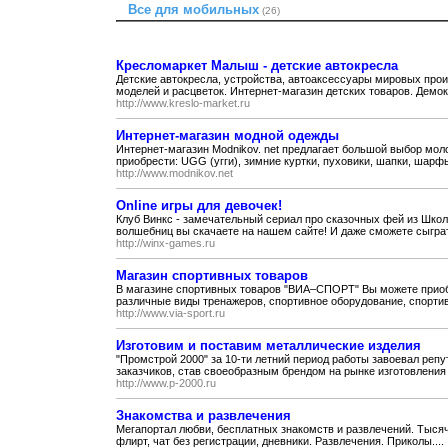
Все для мобильных
(26)
Кресломаркет Малыш - детские автокресла
Детские автокресла, устройства, автоаксессуары мировых прои
моделей и расцветок. Интернет-магазин детских товаров. Демок
http://www.kreslo-market.ru
Интернет-магазин модной одежды
Интернет-магазин Modnikov. net предлагает большой выбор мол
приобрести: UGG (угги), зимние куртки, пуховики, шапки, шарфы,
http://www.modnikov.net
Online игры для девочек!
Клуб Винкс - замечательный сериал про сказочных фей из Шко
волшебниц вы скачаете на нашем сайте! И даже сможете сыграт
http://winx-games.ru
Магазин спортивных товаров
В магазине спортивных товаров "ВИА–СПОРТ" Вы можете приоб
различные виды тренажеров, спортивное оборудование, спортив
http://www.via-sport.ru
Изготовим и поставим металлические изделия
"Промстрой 2000" за 10-ти летний период работы завоевал репу
заказчиков, став своеобразным брендом на рынке изготовления 
http://www.p-2000.ru
Знакомства и развлечения
Мегапортал любви, бесплатных знакомств и развлечений. Тысяч
флирт, чат без регистрации, дневники. Развлечения. Приколы....