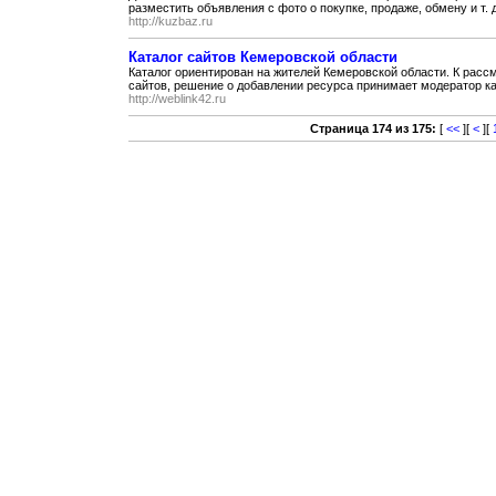
разместить объявления с фото о покупке, продаже, обмену и т. д
http://kuzbaz.ru
Каталог сайтов Кемеровской области
Каталог ориентирован на жителей Кемеровской области. К расс
сайтов, решение о добавлении ресурса принимает модератор кат
http://weblink42.ru
Страница 174 из 175:
[
<<
][
<
][