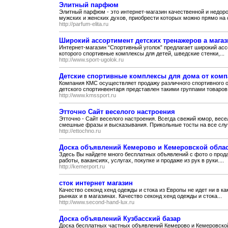
Элитный парфюм
Элитный парфюм - это интернет-магазин качественной и недо
мужских и женских духов, приобрести которых можно прямо на с
http://parfum-elita.ru
Широкий ассортимент детских тренажеров а магаз
Интернет-магазин “Спортивный уголок” предлагает широкий асс
которого спортивные комплексы для детей, шведские стенки,...
http://www.sport-ugolok.ru
Детские спортивные комплексы для дома от ком
Компания КМС осуществляет продажу различного спортивного о
детского спортинвентаря представлен такими группами товаров к
http://www.kmssport.ru
Этточно Сайт веселого настроения
Этточно - Сайт веселого настроения. Всегда свежий юмор, вес
смешные фразы и высказывания. Прикольные тосты на все случ
http://ettochno.ru
Доска объявлений Кемерово и Кемеровской обла
Здесь Вы найдете много бесплатных объявлений с фото о прод
работы, вакансиях, услугах, покупке и продаже из рук в руки....
http://kemerport.ru
сток интернет магазин
Качество секонд хенд одежды и стока из Европы не идет ни в ка
рынках и в магазинах. Качество секонд хенд одежды и стока...
http://www.second-hand-lux.ru
Доска объявлений Кузбасский базар
Доска бесплатных частных объявлений Кемерово и Кемеровской