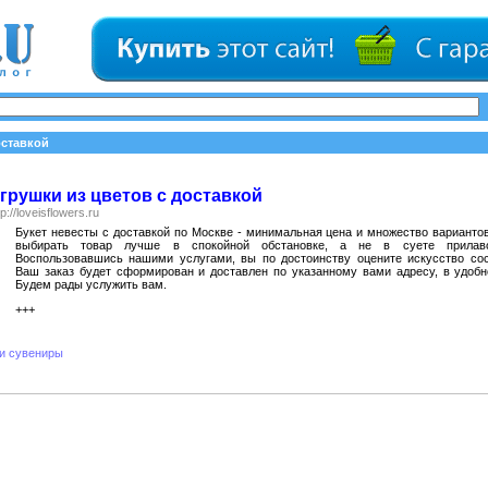
оставкой
грушки из цветов с доставкой
tp://loveisflowers.ru
Букет невесты с доставкой по Москве - минимальная цена и множество вариантов
выбирать товар лучше в спокойной обстановке, а не в суете прилаво
Воспользовавшись нашими услугами, вы по достоинству оцените искусство сос
Ваш заказ будет сформирован и доставлен по указанному вами адресу, в удобн
Будем рады услужить вам.
+++
и сувениры