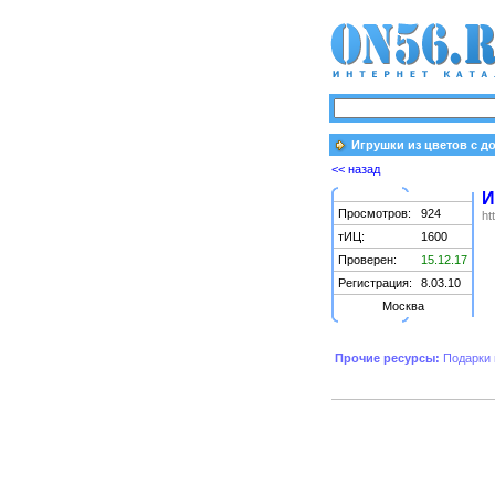
Игрушки из цветов с д
<< назад
И
Просмотров:
924
ht
тИЦ:
1600
Проверен:
15.12.17
Регистрация:
8.03.10
Москва
Прочие ресурсы:
Подарки 