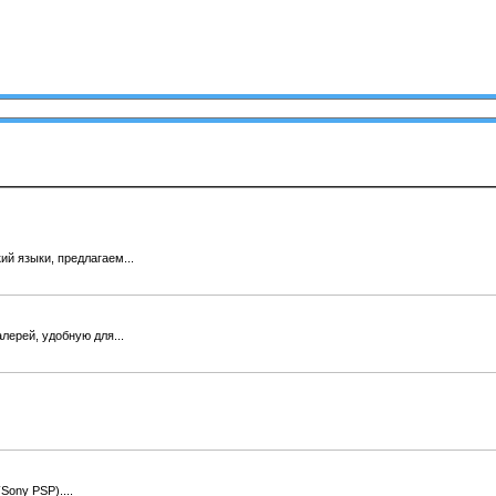
й языки, предлагаем...
лерей, удобную для...
Sony PSP)....