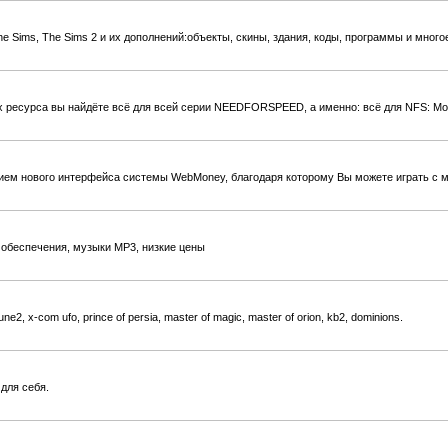
e Sims, The Sims 2 и их дополнений:объекты, скины, здания, коды, программы и многое
 ресурса вы найдёте всё для всей серии NEEDFORSPEED, а именно: всё для NFS: Most
нием нового интерфейса системы WebMoney, благодаря которому Вы можете играть с 
обеспечения, музыки MP3, низкие цены
 x-com ufo, prince of persia, master of magic, master of orion, kb2, dominions.
для себя.