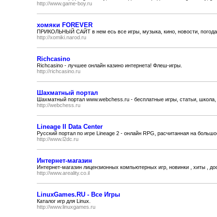
http://www.game-boy.ru
хомяки FOREVER
ПРИКОЛЬНЫЙ САЙТ в нем есь все игры, музыка, кино, новости, погода, 
http://xomiki.narod.ru
Richcasino
Richcasino - лучшее онлайн казино интернета! Флеш-игры.
http://richcasino.ru
Шахматный портал
Шахматный портал www.webchess.ru - бесплатные игры, статьи, школа
http://webchess.ru
Lineage II Data Center
Русский портал по игре Lineage 2 - онлайн RPG, расчитанная на больш
http://www.l2dc.ru
Интернет-магазин
Интернет-магазин лицензионных компьютерных игр, новинки , хиты , до
http://www.areality.co.il
LinuxGames.RU - Все Игры
Каталог игр для Linux.
http://www.linuxgames.ru