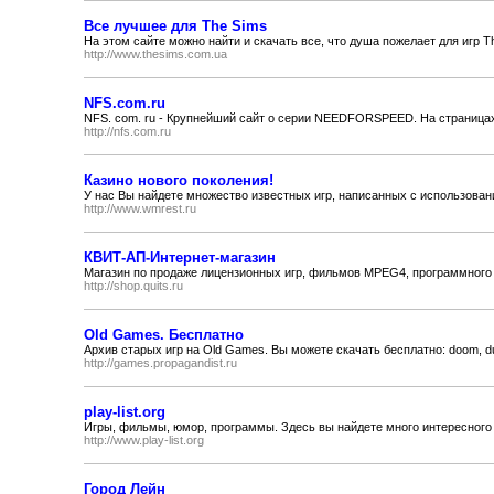
Все лучшее для The Sims
На этом сайте можно найти и скачать все, что душа пожелает для игр Th
http://www.thesims.com.ua
NFS.com.ru
NFS. com. ru - Крупнейший сайт о серии NEEDFORSPEED. На страницах
http://nfs.com.ru
Казино нового поколения!
У нас Вы найдете множество известных игр, написанных с использова
http://www.wmrest.ru
КВИТ-АП-Интернет-магазин
Магазин по продаже лицензионных игр, фильмов MPEG4, программного 
http://shop.quits.ru
Old Games. Бесплатно
Архив старых игр на Old Games. Вы можете скачать бесплатно: doom, dune2,
http://games.propagandist.ru
play-list.org
Игры, фильмы, юмор, программы. Здесь вы найдете много интересного 
http://www.play-list.org
Город Лейн