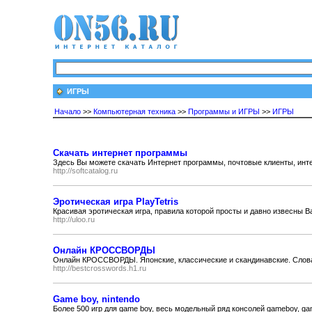
ИГРЫ
Начало
>>
Компьютерная техника
>>
Программы и ИГРЫ
>>
ИГРЫ
Скачать интернет программы
Здесь Вы можете скачать Интернет программы, почтовые клиенты, интер
http://softcatalog.ru
Эротическая игра PlayTetris
Красивая эротическая игра, правила которой просты и давно извесны В
http://uloo.ru
Онлайн КРОССВОРДЫ
Онлайн КРОССВОРДЫ. Японские, классические и скандинавские. Словар
http://bestcrosswords.h1.ru
Game boy, nintendo
Более 500 игр для game boy, весь модельный ряд консолей gameboy, game 