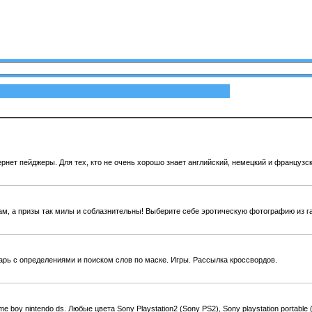
нет пейджеры. Для тех, кто не очень хорошо знает английский, немецкий и французски
ам, а призы так милы и соблазнительны! Выберите себе эротическую фотографию из га
ь с определениями и поиском слов по маске. Игры. Рассылка кроссвордов.
boy nintendo ds. Любые цвета Sony Playstation2 (Sony PS2), Sony playstation portable (