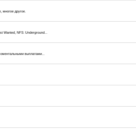
, многое другое.
 Wanted, NFS: Underground...
моментальными выплатами...