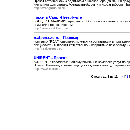
Прокат автомобилей с водителем в Москве. Аренда машин средн
лимузинов для свадеб. Аренда автобусов и микроавтобусов. Тр
http://avangardauto.ru
Такси в Санкт-Петербурге
КОНЦЕРН ВЛАДИМИР приглашает Вас воспользоваться услугами
водители-профессионалы!
http://www.vlad-taxi.com
realpereezd.ru - Переезд
Компания "РЕАЛ" специализируется на организации и проведен
специалисты выполнят качественно и оперативно всю работу. Ги
http://realpereezd.ru
UNIRENT - Прокат
"UNIRENT " предлагает Вашему вниманию комплекс услуг по пр
Италии. Индивидуальный подход к каждому клиенту, широкий вы
http://www.unirent.ru
Страница 3 из 11:
[
<
][
1
]