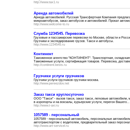
http://www.tax1.ru
Аренда автомобилей
Арнеда автомобилей. Русская Трансфертная Компания предлага
микроавтобусов, заказ автобусов и автомобилей. Прокат автомо
http://www.welcome-to.ru
Служба 1234545. Перевозка
Грузовые и пассажирские перевозки по Москве, области и Росси
Грузчики и экспедирование грузов. Такси и автобусы.
http://www.1234545.ru
Континент
Таможенное агентство "КОНТИНЕНТ". Транспортная, складская 
Таможенные услуги, сертификация товаров. Перевозка, доставк
http://continent.bests.ru
Грузчики услуги грузчиков
Грузчики услуги грузчиков грузчики москва.
http://www.pereezdov.net
Заказ такси круглосуточно
ООО "Такси" - вызов такси, заказ такси, легковые автомобили,
в аэропорты и на вокзалы, курьерские услуги, перегон Вашего...
http://www.t-axi.ru
1057589 - персональный
1057589 - персональный автомобиль, персональные автомобили
автотранспортом с водителем, предварительный заказ персона
http://www.art-servicel.ru