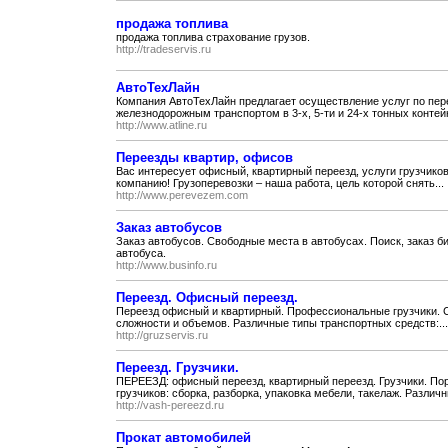
продажа топлива
продажа топлива страхование грузов.
http://tradeservis.ru
АвтоТехЛайн
Компания АвтоТехЛайн предлагает осуществление услуг по пере
железнодорожным транспортом в 3-х, 5-ти и 24-х тонных контей
http://www.atline.ru
Переезды квартир, офисов
Вас интересует офисный, квартирный переезд, услуги грузчико
компанию! Грузоперевозки – наша работа, цель которой снять...
http://www.perevezem.com
Заказ автобусов
Заказ автобусов. Свободные места в автобусах. Поиск, заказ 
автобуса.
http://www.businfo.ru
Переезд. Офисный переезд.
Переезд офисный и квартирный. Профессиональные грузчики. Сб
сложности и объемов. Различные типы транспортных средств:...
http://gruzservis.ru
Переезд. Грузчики.
ПЕРЕЕЗД: офисный переезд, квартирный переезд. Грузчики. По
грузчиков: сборка, разборка, упаковка мебели, такелаж. Различн
http://vash-pereezd.ru
Прокат автомобилей