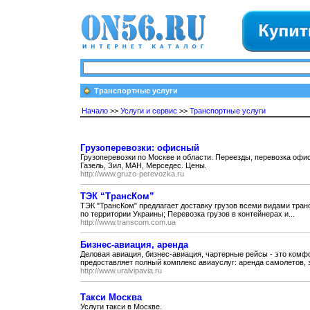
Транспортные услуги
Начало
>>
Услуги и сервис
>>
Транспортные услуги
Грузоперевозки: офисный
Грузоперевозки по Москве и области. Переезды, перевозка офисо
Газель, Зил, МАН, Мерседес. Цены.
http://www.gruzo-perevozka.ru
ТЭК “ТрансКом”
ТЭК "ТрансКом" предлагает доставку грузов всеми видами тран
по территории Украины; Перевозка грузов в контейнерах и...
http://www.transcom.com.ua
Бизнес-авиация, аренда
Деловая авиация, бизнес-авиация, чартерные рейсы - это комф
предоставляет полный комплекс авиауслуг: аренда самолетов, з
http://www.uralvipavia.ru
Такси Москва
Услуги такси в Москве.