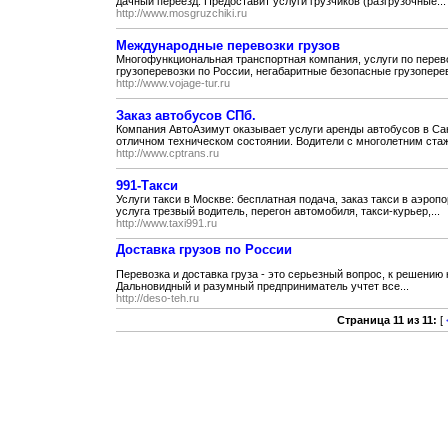
дачный переезд. Предоставит услуги грузчиков (разгрузочные...
http://www.mosgruzchiki.ru
Международные перевозки грузов
Многофункциональная транспортная компания, услуги по перев
грузоперевозки по России, негабаритные безопасные грузоперево
http://www.vojage-tur.ru
Заказ автобусов СПб.
Компания АвтоАзимут оказывает услуги аренды автобусов в Сан
отличном техническом состоянии. Водители с многолетним стаж
http://www.cptrans.ru
991-Такси
Услуги такси в Москве: бесплатная подача, заказ такси в аэроп
услуга трезвый водитель, перегон автомобиля, такси-курьер,...
http://www.taxi991.ru
Доставка грузов по России
Перевозка и доставка груза - это серьезный вопрос, к решению
Дальновидный и разумный предприниматель учтет все...
http://deso-teh.ru
Страница 11 из 11:
[