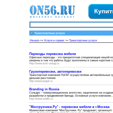
Транспортные услуги
Начало
>>
Услуги и сервис
>>
Транспортные услуги
Переезды перевозка мебели
Oфисные переезды - это приоритетная специализация нашей ко
уверены в том что работы будут выполнены в самые короткие ср
http://www.avto-uslugi.ru
Грузоперевозки, автоперевозки
Транспортная компания ПоГАТ осуществляем автомобильные гру
дальние расстояния.
http://www.pogat.ru
Branding in Russia
Сольдис – коммуникационное агентство, нацеленное на созда
разработки и продвижения бренда. Основные услуги компании:..
http://www.soldis.ru
"Мосгрузчики.Ру" - перевозки мебели в г.Москва
Мувинговая компания "МосГрузчики. Ру" продумает, организует 