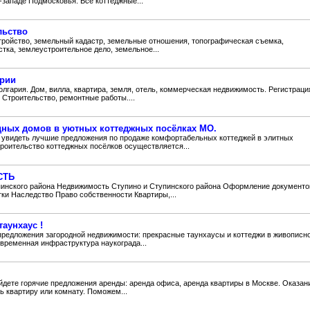
-западе Подмосковья. Все коттеджные...
льство
стройство, земельный кадастр, земельные отношения, топографическая съемка,
тка, землеустроительное дело, земельное...
арии
лгария. Дом, вилла, квартира, земля, отель, коммерческая недвижимость. Регистраци
 Строительство, ремонтные работы....
дных домов в уютных коттеджных посёлках МО.
 увидеть лучшие предложения по продаже комфортабельных коттеджей в элитных
роительство коттеджных посёлков осуществляется...
СТЬ
пинского района Недвижимость Ступино и Ступинского района Оформление документо
ки Наследство Право собственности Квартиры,...
аунхаус !
) предложения загородной недвижимости: прекрасные таунхаусы и коттеджи в живописн
овременная инфраструктура наукограда...
айдете горячие предложения аренды: аренда офиса, аренда квартиры в Москве. Оказан
ь квартиру или комнату. Поможем...