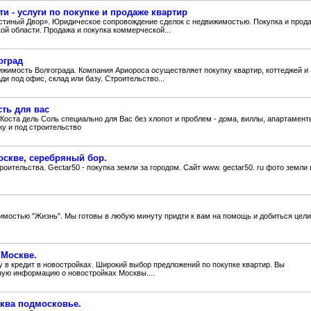
и - услуги по покупке и продаже квартир
стиный Двор». Юридическое сопровождение сделок с недвижимостью. Покупка и прод
ой области. Продажа и покупка коммерческой...
оград
жимость Волгограда. Компания Ариороса осуществляет покупку квартир, коттеджей и
ди под офис, склад или базу. Строительство...
ть для вас
Коста дель Соль специально для Вас без хлопот и проблем - дома, виллы, апартамент
жу и под строительство
оскве, серебряный бор.
роительства. Gectar50 - покупка земли за городом. Сайт www. gectar50. ru фото земли 
жимостью "Жизнь". Мы готовы в любую минуту придти к вам на помощь и добиться цели
 Москве.
 в кредит в новостройках. Широкий выбор предложений по покупке квартир. Вы
ную информацию о новостройках Москвы....
сква подмосковье.