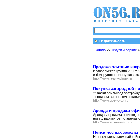
Недвижимость
Начало
>>
Услуги и сервис
>
Продажа элитных квар
Издательская группа ИЗ РУК 
и белорусского выпусков 
http://www.realty-photo.ru
Покупка загородной не
Участки земли под застройку
- продаем загородную недви
http://www.gde-to-tut.ru
Аренда и продажа офи
Аренда и продажа офисов, п
новых вариантов по аренде о
http://www.art-maestro.ru
Поиск лесных земельн
На рекламируемом сайте Вы