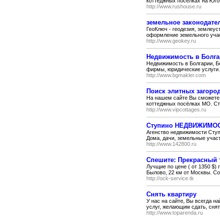
коттеджных посёлках на Юго
http://www.rushouse.ru
земельное законодате
ГеоКлюч - геодезия, землеу
оформление земельного учас
http://www.geokey.ru
Недвижимость в Болг
Недвижимость в Болгарии, Бо
фирмы, юридические услуги.
http://www.bgmakler.com
Поиск элитных загоро
На нашем сайте Вы сможете
коттеджных посёлках МО. Ст
http://www.vipcottages.ru
Ступино НЕДВИЖИМО
Агенство недвижимости Сту
Дома, дачи, земельные участ
http://www.142800.ru
Спешите: Прекрасный т
Лучщие по цене ( от 1350 $
Былово, 22 км от Москвы. С
http://ock-service.tk
Снять квартиру
У нас на сайте, Вы всегда н
услуг, желающим сдать, снят
http://www.toparenda.ru