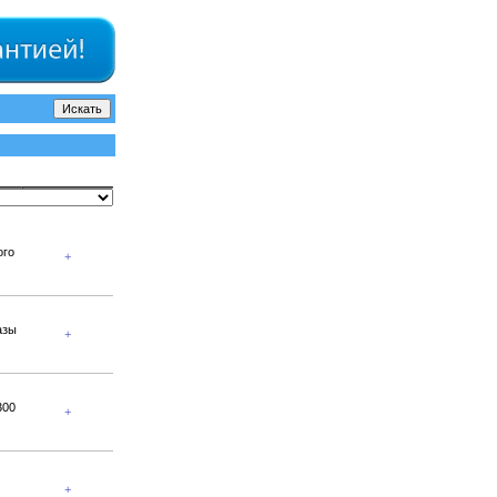
ого
+
азы
+
300
+
+