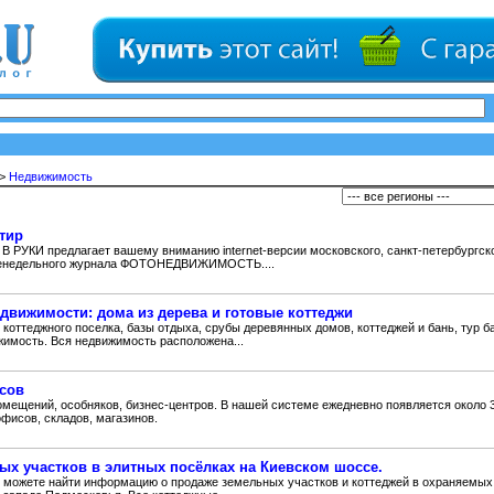
>
Недвижимость
тир
В РУКИ предлагает вашему вниманию internet-версии московского, санкт-петербургск
еженедельного журнала ФОТОНЕДВИЖИМОСТЬ....
движимости: дома из дерева и готовые коттеджи
 коттеджного поселка, базы отдыха, срубы деревянных домов, коттеджей и бань, тур б
жимость. Вся недвижимость расположена...
сов
омещений, особняков, бизнес-центров. В нашей системе ежедневно появляется около 
фисов, складов, магазинов.
ых участков в элитных посёлках на Киевском шоссе.
 можете найти информацию о продаже земельных участков и коттеджей в охраняемых