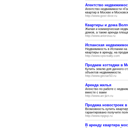
Агентство недвижимост
Агентство недвижимости «Го
квартир в Москве и Московск
http://www.gost-dvor.ru
Квартиры и дома Волг
Жилая и коммерческая недви
домов, а также аренда площа
http://www.ariorosa.ru
Испанская недвижимос
Недвижимость в Испании на 
квартиры в аренду, на прода
http://www.vpsrealty.com
Продаем коттеджи в М
Купить землю для дачного ст
объектов недвижимости.
http://www.gectar50.ru
Аренда жилья
Агенство по работе с недви
вместе с вами
http://www.an-jizn.ru
Продажа новостроек в
Возможность купить квартиру
гарантировано получите пол
http://www.npgsp.ru
В аренду квартира мо