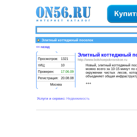
Элитный коттеджный поселок
<< назад
Элитный коттеджный п
Просмотров:
1321
http://www.bolshoepokrovskoe.ru
тИЦ:
10
Новый, элитный коттеджный пос
можно всего за 10-15 минут по
Проверен:
17.06.09
окружении чистых лесов, кот
объединяет общая инфраструкту
Регистрация:
20.08.08
+++
Москва
Услуги и сервис:
Недвижимость