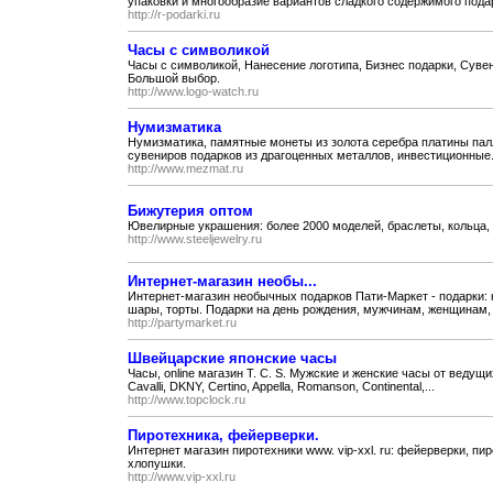
упаковки и многообразие вариантов сладкого содержимого пода
http://r-podarki.ru
Часы с символикой
Часы с символикой, Нанесение логотипа, Бизнес подарки, Суве
Большой выбор.
http://www.logo-watch.ru
Нумизматика
Нумизматика, памятные монеты из золота серебра платины палл
сувениров подарков из драгоценных металлов, инвестиционные.
http://www.mezmat.ru
Бижутерия оптом
Ювелирные украшения: более 2000 моделей, браслеты, кольца, 
http://www.steeljewelry.ru
Интернет-магазин необы...
Интернет-магазин необычных подарков Пати-Маркет - подарки:
шары, торты. Подарки на день рождения, мужчинам, женщинам
http://partymarket.ru
Швейцарские японские часы
Часы, online магазин T. C. S. Мужские и женские часы от ведущих
Cavalli, DKNY, Certino, Appella, Romanson, Continental,...
http://www.topclock.ru
Пиротехника, фейерверки.
Интернет магазин пиротехники www. vip-xxl. ru: фейерверки, пи
хлопушки.
http://www.vip-xxl.ru