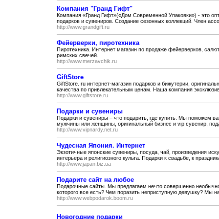
Компания "Гранд Гифт"
Компания «Гранд Гифт»(«Дом Современной Упаковки») - это оп
подарков и сувениров. Создание сезонных коллекций. Член ассо
http://www.grandgift.ru
Фейерверки, пиротехника
Пиротехника. Интернет магазин по продаже фейерверков, салют
римских свечей.
http://www.merzavchik.ru
GiftStore
GiftStore. ru интернет-магазин подарков и бижутерии, оригинал
качества по привлекательным ценам. Наша компания эксклюзив
http://www.giftstore.ru
Подарки и сувениры
Подарки и сувениры – что подарить, где купить. Мы поможем в
мужчины или женщины, оригинальный бизнес и vip сувенир, пода
http://www.vipnardy.net.ru
Чудесная Япония. Интернет
Экзотичные японские сувениры, посуда, чай, произведения ис
интерьера и религиозного культа. Подарки к свадьбе, к праздника
http://www.japan.biz.ua
Подарите сайт на любое
Подарочные сайты. Мы предлагаем нечто совершенно необычное
которого все есть? Чем поразить неприступную девушку? Мы на
http://www.webpodarok.boom.ru
Новогодние подарки