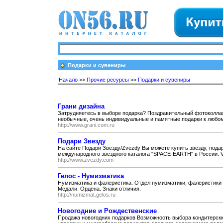
Подарки и сувениры
Начало
>>
Прочие ресурсы
>>
Подарки и сувениры
Грани дизайна
Затрудняетесь в выборе подарка? Поздравительный фотоколла
необычные, очень индивидуальные и памятные подарки к любом
http://www.grani.com.ru
Подари Звезду
На сайте Подари Звезду/Zvezdy Вы можете купить звезду, подар
международного звездного каталога "SPACE-EARTH" в России. VI
http://www.zvezdy.com
Гелос - Нумизматика
Нумизматика и фалеристика. Отдел нумизматики, фалеристики 
Медали. Ордена. Знаки отличия.
http://numizmat.gelos.ru
Новогодние и Рождественские
Продажа новогодних подарков Возможность выбора кондитерскк