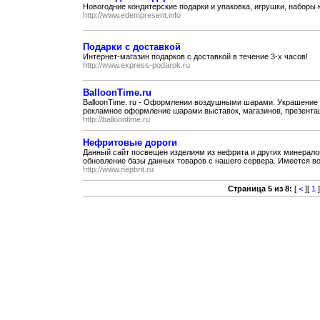
Новогодние кондитерские подарки и упаковка, игрушки, наборы
http://www.edempresent.info
Подарки с доставкой
Интернет-магазин подарков с доставкой в течение 3-х часов!
http://www.express-podarok.ru
BalloonTime.ru
BalloonTime. ru - Оформлении воздушными шарами. Украшение
рекламное оформление шарами выставок, магазинов, презентаци
http://balloontime.ru
Нефритовые дороги
Данный сайт посвещен изделиям из нефрита и других минерало
обновление базы данных товаров с нашего сервера. Имеется во
http://www.nephrit.ru
Страница 5 из 8:
[
<
][
1
]