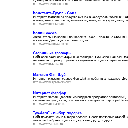
сувенирах из оптического стекла с лазерной графикой и без. Эт
http://www.lazerlogo.com
Константа-Групп - Cons...
Интернет-магазин по продаже бизнес-аксессуаров, элитных и с
принадлежностей, часов, кожаных изделий, аксесуаров для куре
http://www.constantag.ru
Копии часов.
Замечательные копии швейцарских часов – просто не отличишь
и женские. Действует система скидок.
http://www.salonwatch.ru
Cтаринные гравюры
Сайт сети салонов "Старинные гравюры". Единственная сеть м
антикварных гравюр. Гравюра - идеальные подарок, прекрасный.
http://www.gravura.ru
Магазин Фен Шуй
Интернет-магазин товаров Фен Шуй и необычных подарков. Дост
http://www.bezproblem.com
Интернет фарфор
Интернет магазин дорогих vip подарков предлагает венгерский
сервизы посуды, вазы, подсвечники, фигурки из фарфора Herend
http://www.apodarok.ru
"ya-daru" - выбор подарка
Сайт поможет Вам в выборе подарка. После прочтения статей В
девушке. Выбрать подарок мужу, жене, другу, подруге.
http://www.ya-daru.ru