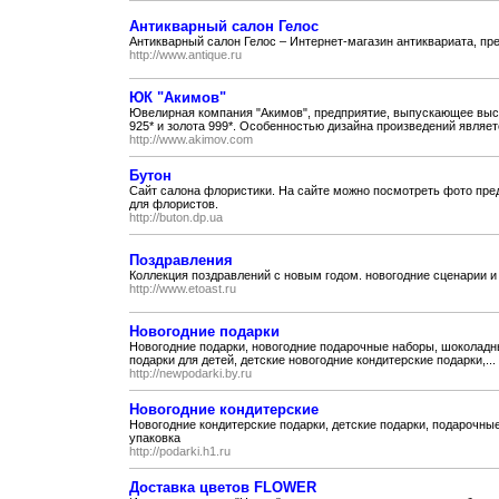
Антикварный салон Гелос
Антикварный салон Гелос – Интернет-магазин антиквариата, пр
http://www.antique.ru
ЮК "Акимов"
Ювелирная компания "Акимов", предприятие, выпускающее выс
925* и золота 999*. Особенностью дизайна произведений являетс
http://www.akimov.com
Бутон
Сайт салона флористики. На сайте можно посмотреть фото пре
для флористов.
http://buton.dp.ua
Поздравления
Коллекция поздравлений с новым годом. новогодние сценарии и
http://www.etoast.ru
Новогодние подарки
Новогодние подарки, новогодние подарочные наборы, шоколадны
подарки для детей, детские новогодние кондитерские подарки,...
http://newpodarki.by.ru
Новогодние кондитерские
Новогодние кондитерские подарки, детские подарки, подарочные
упаковка
http://podarki.h1.ru
Доставка цветов FLOWER