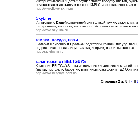
Интернет магазин "Цветы" осуществляет продажу цветов, букето
осуществляет доставку в регионе КМВ Ставропольского края в г
http://www.flowerskmv.ru
SkyLine
Изготовим с Вашей фирменной символикой: ручки, зажигалки, 
ежедневники, планнеги, алфавитные з/к, подарочные и настольн
http://www.sky-line.ru
гамаки, посуда, вазы
Подарки и сувениры! Продажа: подставки, гамаки, посуда, вазы,
подсвечники, пепельницы, бамбук, коврики, свечи, настенные...
http://stylehome.ru
галантерея от BELTGUYS
Компания BELTGUYS одна из ведущих украинских компаний, сп
(папки, портфели, барсетки, визитницы, саквояжи и т.д.) Оригина
http://www.beltguys.com.ua
Страница 2 из 8:
[
<
][