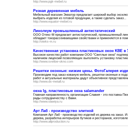
http://www.pgk-mebel.ru
Резная деревянная мебель
Мебельный магазин Экватор предлагает широкий выбор эксклюз
выбрать изделия из готовой продукции, а также сделать заказ...
http://www.equator-mebel.ru
Линолеум промышленный антистатический
ООО Отекс-М предлагает антистатический, промышленный лино
обладает токорассеивающими свойствами и применяется в поме
http://oteks-m.ru
Качественная установка пластиковых окон KBE в
Высокое качество работ компании ООО "Светлые окна" подтвер
наличием лицензий позволяющих выполнять установку пластико
http://www.svetloe-okno.com
Решетки оконные: низкие цены. ФотоГалерея изде
Производим под заказ кованую мебель, решетки оконные и подс
работ и актуальные материалы дадут объективное представлени
http://www.ds-metall.ru
окна lg, пластиковые окна salamander
Главная направленность организации Славия - это поставка П
рады сотрудничеству с Вами.
http://www.slawiya.ru
Арт Лаб - производство элитной
Компания Арт Лаб - производство изделий из дерева на заказ. 
дерева, разработка интерьеров бутиков и ресторанов, изготовлен
http://www.allproduction.ru