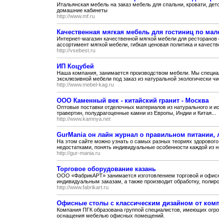
Итальянская мебель на заказ мебель для спальни, кровати, дет
домашние кабинеты
http://www.mf.ru
Качественная мягкая мебель для гостиниц по мал
Интернет-магазин качественной мягкой мебели для ресторанов 
ассортимент мягкой мебели, гибкая ценовая политика и качество
http://vsebest.ru
ИП Коцубей
Наша компания, занимается производством мебели. Мы специа
эксклюзивной мебели под заказ из натуральной экологически чи
http://www.mebel-kag.ru
ООО Каменный век - китайский гранит - Москва
Оптовые поставки отделочных материалов из натурального и ис
травертин, полудрагоценные камни из Европы, Индии и Китая...
http://www.kamnya.net
GurMania он лайн журнал о правильном питании, 
На этом сайте можно узнать о самых разных теориях здорового
недостатками, понять индивидуальные особенности каждой из ни
http://gur-mania.ru
Торговое оборудование казань
ООО «ФабрикАРТ» занимается изготовлением торговой и офис
индивидуальным заказам, а также производит обработку, полиров
http://www.fabrikart.ru
Офисные столы с классическим дизайном от ком
Компания ПГК образована группой специалистов, имеющих огро
оснащения мебелью офисных помещений.