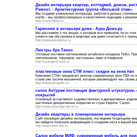
Дизайн интерьера квартир, коттеджей, домов, рес
Ремонт. - Архитектурная группа «Восьмой этаж».
Мы создаем уникальные интерьеры, работая в разных стилевых 
клуба – мы профессионально и качественно подходим к решени
http://www.8floor.ru
Гармония в интерьере дома - Аура Дома.ру
Мы расскажем о тех вещах, к которым все привыкли, но из эти
узнаете как обстановка в квартире или доме сочетается с принц
http://www.auradoma.ru
Люстры бра Тинко
Оптовые поставки светильников китайского концерна TinKo. Пр
светильников, торшеров, настольных ламп и плафонов.
http://avangard-msk.ru
пластиковые окна СТМ плюс: скидки на окна пвх
Компания СТМ+ предлагает монтаж современных окон ПВХ по н
стали уже тысячи москвичей, которые рекомендуют нас своим д
http://www.oknastm.ru
салон Антураж поставщик фактурной штукатурки,
покрытий
Огромный ассортимент художественных и декоративных изделий
настенные декоративные покрытия из стран Европы. Салон...
http://www.anturage-decor.ru
Дизайн квартиры и планирование интерьера
Сайт посвящен дизайну интерьеров, последним тенденциям мир
вы найдете полезную информацию о создании уюта в вашей квар
http://www.inter-flat.ru
Салон мебели МИФ- современная мебель для при