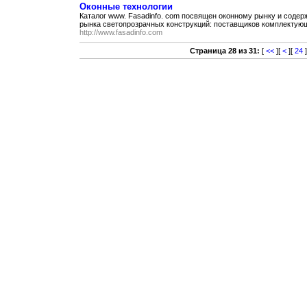
Оконные технологии
Каталог www. Fasadinfo. com посвящен оконному рынку и соде
рынка светопрозрачных конструкций: поставщиков комплектующ
http://www.fasadinfo.com
Страница 28 из 31:
[
<<
][
<
][
24
]