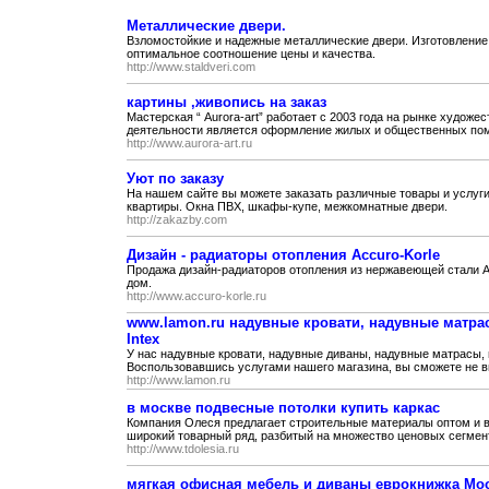
Металлические двери.
Взломостойкие и надежные металлические двери. Изготовление 
оптимальное соотношение цены и качества.
http://www.staldveri.com
картины ,живопись на заказ
Мастерская “ Aurora-art” работает с 2003 года на рынке худож
деятельности является оформление жилых и общественных пом
http://www.aurora-art.ru
Уют по заказу
На нашем сайте вы можете заказать различные товары и услуги
квартиры. Окна ПВХ, шкафы-купе, межкомнатные двери.
http://zakazby.com
Дизайн - радиаторы отопления Accuro-Korle
Продажа дизайн-радиаторов отопления из нержавеющей стали Ac
дом.
http://www.accuro-korle.ru
www.lamon.ru надувные кровати, надувные матра
Intex
У нас надувные кровати, надувные диваны, надувные матрасы, 
Воспользовавшись услугами нашего магазина, вы сможете не вы
http://www.lamon.ru
в москве подвесные потолки купить каркас
Компания Олеся предлагает строительные материалы оптом и в р
широкий товарный ряд, разбитый на множество ценовых сегмент
http://www.tdolesia.ru
мягкая офисная мебель и диваны еврокнижка Мос