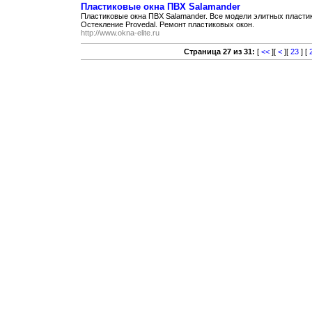
Пластиковые окна ПВХ Salamander
Пластиковые окна ПВХ Salamander. Все модели элитных пластик
Остекление Provedal. Ремонт пластиковых окон.
http://www.okna-elite.ru
Страница 27 из 31:
[
<<
][
<
][
23
] [