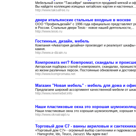
Мебельный салон "ТаксаФри" занимается продажей мягкой и оф
Вы найдете коллекцию изящных китайских картин и настенных...
http://www.taksafree.ru
двери итальянские стальные входные в москве
ООО “Профильдизайн” с 1996 года официально представляет ря
в России. Стальные двери Tesio - новое нашей деятельности,...
http://www.tesio.ru
Гостинные, дизайн, мебель
Компания «Акватория дизайна» производит и реализует шкафы-к
камня.
http://www.a-dizain.ru
Компромата нет? Компромат, скандалы и происше
Авторская подборка статей о компромате, скандалах, проишес
из жизни различных персон. Постоянные обновления и достоверн
http://www.kompromata.net
Магазин "Новая мебель" - мебель для дома и офи
Предлагаем широкий ассортимент качественной мебели от шкаф
http://www.newmebel.info
Наши пластиковые окна это хорошая шумоизоляц
Наши пластиковые окна это хорошая шумоизоляция, хорошая т
http://www.oknatraipl.ru
Торговый дом C7 - ванны акриловые и сантехника
«Торговый дом С7» - огромный выбор сантехники и гидромасса
- Hansgrohe, Ido, Teuco, Jacuzzi. Мы ждем вас!