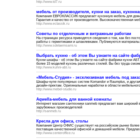
http://www.td7.ru
мебель от производителя, кухни на заказ, кухонн
Компания ЕВРОКЛАССИК предлагает кухонную мебель для дома, 
Гарантия и качество от производителя. Высококачественная меб
http://www.eclassik.ru
Советы по отделочным и витражным работам
На страницах ресурса приводятся сведения о том, как без пос
работы с герметиками и шпаклевками. Публикуются материалы.
http://www.sdelaemsami.ru
Выбрать кухню - об этом Вы узнаете на сайте фаб
Кухни шкафы - об этом Вы узнаете на сайте фабрики кухни АБТ
более 15 моделей кухонь различных стилей. Вы без труда сможе
http://www.kuhni-abt.ru
«Мебель-Студия» - эксклюзивная мебель под зака
Шкафы-купе популярных систем Komandor и Raumplus, и друга
дизайн-пректам. Оригинальные наработки в области мебельного.
http://www.mebel-studio.ru
Aqwella-мебель для ванной комнаты
Интернет магазин сантехники sanmeb предлагает вам широкий 
зарубежных производителей
http://sanmeb.ru
Кресла для офиса, столы
Компания Центр ОФИС существует на российском рынке более 
поставщик качественной офисной и домашней мебели. Предлага
http://www.centeroffice.ru