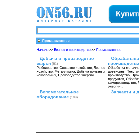
Промышленное
Начало
>>
Бизнес и производство
>>
Промышленное
Добыча и производство
Обрабатыв
сырья
производств
(91)
Рыболовство
,
Сельское хозяйство
,
Лесное
Обработка металл
хозяйство
,
Металлургия
,
Добыча полезных
древисины
,
Тексти
ископаемых
,
Производство энергии
...
производство
,
Про
продуктов
,
Обработ
химпроизводство
,
энергии
...
Вспомогательное
Запчасти и 
оборудование
(109)