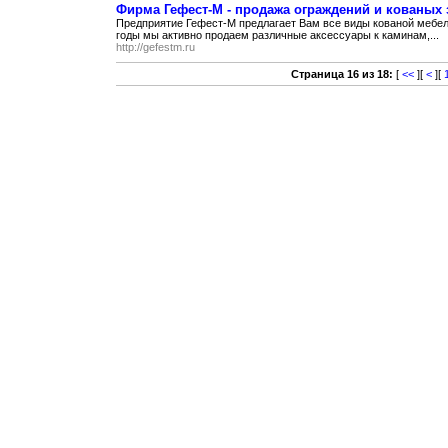
Фирма Гефест-М - продажа ограждений и кованых
Предприятие Гефест-М предлагает Вам все виды кованой мебели
годы мы активно продаем различные аксессуары к каминам,...
http://gefestm.ru
Страница 16 из 18:
[
<<
][
<
][