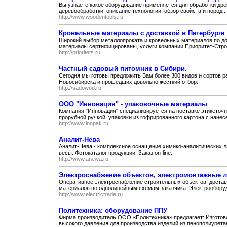
Вы узнаете какое оборудование применяется для обработки древ
деревообработки, описание технологии, обзор свойств и пород...
http://www.woodentools.ru
Кровельные материалы с доставкой в Петербурге
Широкий выбор металлопроката и кровельных материалов по д
материалы сертифицированы, услуги компании Приоритет-Строй
http://prioritets.ru
Частный садовый питомник в Сибири.
Сегодня мы готовы предложить Вам более 300 видов и сортов р
Новосибирска и прошедших довольно жесткий отбор.
http://sadowod.ru
ООО "Инновация" - упаковочные материалы
Компания "Инновация" специализируется на поставке этикеточно
прорубной ручкой, упаковки из гофрированного картона с нанесе
http://www.innpak.ru
Аналит-Нева
Аналит-Нева - комплексное оснащение химико-аналитических л
весы. Фотокаталог продукции. Заказ on-line.
http://www.anewa.ru
Электроснабжение объектов, электромонтажные л
Оперативное электроснабжение строительных объектов, достав
материалов по однолинейным схемам заказчика. Электрооборуд
http://www.electrictrade.ru
Политехника: оборудование ППУ
Фирма производитель ООО «Политехника» предлагает: Изготов
высокого давления для производства изделий из пенополиуретан