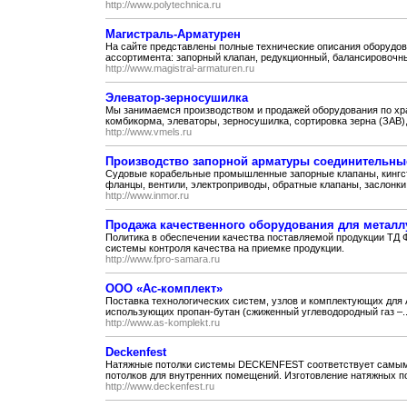
http://www.polytechnica.ru
Магистраль-Арматурен
На сайте представлены полные технические описания оборудов
ассортимента: запорный клапан, редукционный, балансировочны
http://www.magistral-armaturen.ru
Элеватор-зерносушилка
Мы занимаемся производством и продажей оборудования по хра
комбикорма, элеваторы, зерносушилка, сортировка зерна (ЗАВ), 
http://www.vmels.ru
Производство запорной арматуры соединительн
Судовые корабельные промышленные запорные клапаны, кингст
фланцы, вентили, электроприводы, обратные клапаны, заслонки.
http://www.inmor.ru
Продажа качественного оборудования для метал
Политика в обеспечении качества поставляемой продукции ТД 
системы контроля качества на приемке продукции.
http://www.fpro-samara.ru
ООО «Ас-комплект»
Поставка технологических систем, узлов и комплектующих для 
использующих пропан-бутан (сжиженный углеводородный газ –..
http://www.as-komplekt.ru
Deckenfest
Натяжные потолки системы DECKENFEST соответствует самым
потолков для внутренних помещений. Изготовление натяжных 
http://www.deckenfest.ru