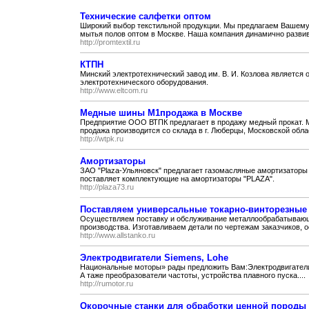
Технические салфетки оптом
Широкий выбор текстильной продукции. Мы предлагаем Вашему
мытья полов оптом в Москве. Наша компания динамично развив
http://promtextil.ru
КТПН
Минский электротехнический завод им. В. И. Козлова является
электротехнического оборудования.
http://www.eltcom.ru
Медные шины М1продажа в Москве
Предприятие ООО ВТПК предлагает в продажу медный прокат. 
продажа производится со склада в г. Люберцы, Московской облас
http://wtpk.ru
Амортизаторы
ЗАО "Plaza-Ульяновск" предлагает газомасляные амортизаторы 
поставляет комплектующие на амортизаторы "PLAZA".
http://plaza73.ru
Поставляем универсальные токарно-винторезные ст
Осуществляем поставку и обслуживание металлообрабатывающи
производства. Изготавливаем детали по чертежам заказчиков, 
http://www.allstanko.ru
Электродвигатели Siemens, Lohe
Национальные моторы» рады предложить Вам:Электродвигатели S
А таже преобразователи частоты, устройства плавного пуска....
http://rumotor.ru
Окорочные станки для обработки ценной пород