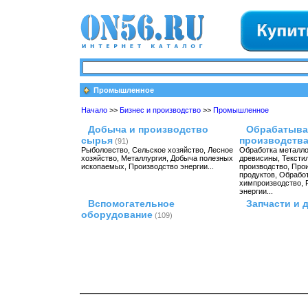
Промышленное
Начало
>>
Бизнес и производство
>>
Промышленное
Добыча и производство
Обрабатыв
сырья
производств
(91)
Рыболовство
,
Сельское хозяйство
,
Лесное
Обработка металл
хозяйство
,
Металлургия
,
Добыча полезных
древисины
,
Тексти
ископаемых
,
Производство энергии
...
производство
,
Про
продуктов
,
Обработ
химпроизводство
,
энергии
...
Вспомогательное
Запчасти и 
оборудование
(109)