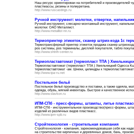
Наш ресурс ориентирован на потребителей и производителей чуг
пластмассы, резины и полиуретана.
http://www.ruscastings.ru
Ручной инструмент: молотки, отвертки, напильни
Ручной инструмент, слесарно-монтажный инструмент, напильники
молотки: ОАО Металлист.
http://www.metallist-nn.ru
Термопринтер этикеток, сканер штрих-кода 1с тер
Термотрансферный принтер этикеток продажа сканер штрихкода
pos системы, pos терминалы, дисплей покупателя, табло покупат
http://www.shtrih-center.ru
Термопластавтомат (термопласт ТПА ) Хмельницк
Термопластавтомат (термопласт ТПА ) Хмельницкий Одесса KuA
термопластавтомат -ам. Шнеки, цилиндры к термопластавтомат 
http://www.tpa-ru.net
Постельное бельё
Постельное бельё производство и поставки, а также одеяла, ма
одежда, обувь, мягкий инвентарь. Быстрое и качественное испол
http://www.slavkon.ru
ИПМ-СПб - пресс-формы, штампы, литье пластмас
ИПМ-СПб - инструментальное производство(пресс-формы, штам
изделий из различных видов пластмасс.
http://www.ipm-spb.ru
Стройтехнология - строительная компания
Стройтехнология - компания, зарекомендовавшая себя как над
на строительстве кирпичных и деревянных домов, бань, произво