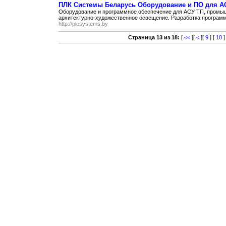
ПЛК Системы Беларусь Оборудование и ПО для А
Оборудование и программное обеспечение для АСУ ТП, промы
архитектурно-художественное освещение. Разработка программ
http://plcsystems.by
Страница 13 из 18:
[
<<
][
<
][
9
] [
10
]