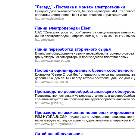
"Лесард" - Поставка и монтаж электротехники
Продажа дизель-генераторов, бензогенераторов, ИБП, теплово
варианты исполнения. Цены и технические характеристики....
http://www.lesard.ru
Линии электропередач Elset
ОАО "Сельэлектросетьстрой" является специализированным хо
линии электропередач напряжением 0, 4 - 6/10-35-110 кВ и выпол
http://elset.ru
Линии переработки вторичного сырья
Китайское оборудование - линии переработки вторичного сырья 
грануляторы, агломераторы и производство пластмассовых...
http://www.plastpretty.ru
Поставки оцилиндрованных бревен собственного
Компания "Север Строй Лес" специализируется на производстве
деревянных домов. Мы всегда готовы построить для Вас дом с у
http://www.stroy-les.ru
Производство деревообрабатывающего оборудов
Производство поставка и установка станков для деревообра
специализируется на производстве деревообрабатывающего обо
http://www.grizli.org
Производство аксиально-поршневых гидромашин
PSM-HYDRAULICS® - лидер в конструировании, производстве и
нерегулируемых гидромашин и гидроклапанной аппаратуры в Рос
http://www.psm-hydraulics.ru
Литейное оборудование