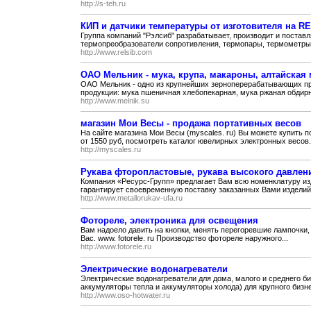
http://s-teh.ru
КИП и датчики температуры от изготовителя на R
Группа компаний "Рэлсиб" разрабатывает, производит и поста
термопреобразователи сопротивления, термопары, термометры,
http://www.relsib.com
ОАО Мельник - мука, крупа, макароны, алтайская 
ОАО Мельник - одно из крупнейших зерноперерабатывающих пр
продукции: мука пшеничная хлебопекарная, мука ржаная обдирна
http://www.melnik.su
магазин Мои Весы - продажа портативных весов
На сайте магазина Мои Весы (myscales. ru) Вы можете купить 
от 1550 руб, посмотреть каталог ювелирных электронных весов.
http://myscales.ru
Рукава фторопластовые, рукава высокого давлен
Компания «Ресурс-Групп» предлагает Вам всю номенклатуру и
гарантирует своевременную поставку заказанных Вами изделий.
http://www.metallorukav-ufa.ru
Фотореле, электроника для освещения
Вам надоело давить на кнопки, менять перегоревшие лампочки,
Вас. www. fotorele. ru Производство фотореле наружного...
http://www.fotorele.ru
Электрические водонагреватели
Электрические водонагреватели для дома, малого и среднего б
аккумуляторы тепла и аккумуляторы холода) для крупного бизне
http://www.oso-hotwater.ru