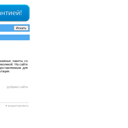
умажные пакеты со
мволикой. На сайте
едоставляемым для
ьтации.
рубрики сайта
● редактировать