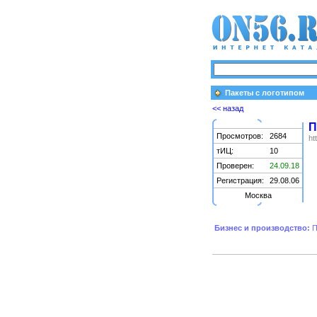
Пакеты с логотипом
<< назад
П
Просмотров:
2684
ht
тИЦ:
10
Проверен:
24.09.18
Регистрация:
29.08.06
Москва
Бизнес и производство:
П