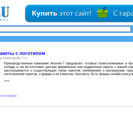
акеты с логотипом
tp://www.apollo-7.ru
Производственная компания Аполло-7 предлагает готовые полиэтиленовые и б
склада, а так же изготовит для вас фирменные или подарочные пакеты с вашей си
рассказывается о существующих типах пакетов; требованиях к материалам, пр
изготовления пакетов; о фирме и её клиентах. Контакты. Есть форма онлайн консул
+++
олиграфия