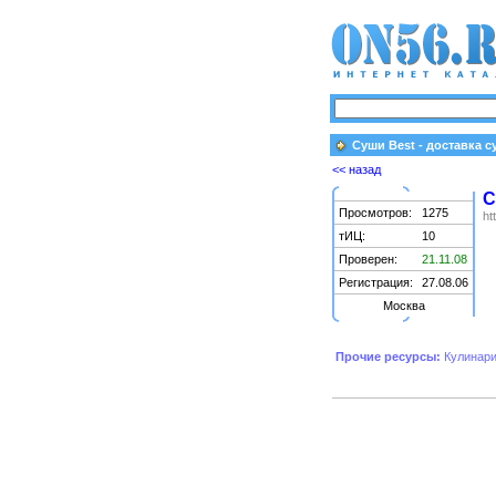
Суши Best - доставка 
<< назад
С
Просмотров:
1275
ht
тИЦ:
10
Проверен:
21.11.08
Регистрация:
27.08.06
Москва
Прочие ресурсы:
Кулинари