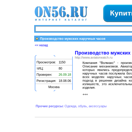
Производство мужских наручных часов
<< назад
Производство мужских
http://www.aviatorwatch.ru
Просмотров:
1150
Компания "Волмакс" - произв
Описание механизмов. Авиато
тИЦ:
80
которых явились предопреде
наручных часов послужила бога
Проверен:
26.09.18
всех моделях наручных часов
подход в решении дизайна ко
Регистрация:
18.08.06
излишеств, это исключительн
Москва
изделия.
+++
Прочие ресурсы:
Одежда, обувь, аксессуары