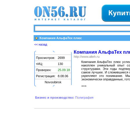
Компания АльфаТех плюс
<< назад
Компания АльфаТех пл
http://www.alteh.ru
Просмотров:
2699
Компания АльфаТех плюс успеш
тИЦ:
130
накоплен уникальный опыт со
структурами. Эти годы подтве
Проверен:
25.09.18
самое лучшее. И сложившиеся 
укрепляют это понимание. Мы
Регистрация:
8.08.06
экономически оправданные, гот
Novosibirsk
+++
Бизнес и производство:
Полиграфия