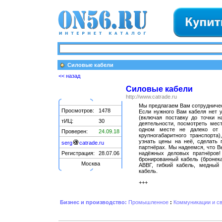
Силовые кабели
<< назад
Силовые кабели
http://www.catrade.ru
Мы предлагаем Вам сотрудничест
Просмотров:
1478
Если нужного Вам кабеля нет у
(включая поставку до точки 
тИЦ:
30
деятельности, посмотреть мес
одном месте не далеко от 
Проверен:
24.09.18
крупногабаритного транспорта
узнать цены на неё, сделать 
serg
catrade.ru
партнёрах. Мы надеемся, что В
Регистрация:
28.07.06
надёжных деловых пратнёров!
бронированный кабель (бронек
Москва
АВВГ, гибкий кабель, медный
кабель.
+++
Бизнес и производство:
Промышленное
:
Коммуникации и с