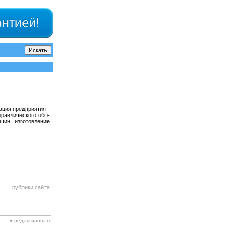
ия предприятия -
рав­лического обо­
ин, изго­товле­ние
рубрики сайта
● редактировать