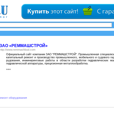
ЗАО «РЕММАШСТРОЙ»
http://www.remmashbud.com
Официальный сайт компании ЗАО "РЕММАШСТРОЙ". Промышленная специализац
ка­питальный ремонт и производство промышленного, мобильного и судо­вого гид
ру­дования, инжиниринговые работы в об­ласти разра­ботки гидравлических маш
гидравличе­ской аппара­туры, прецизионная металлообработка.
+++
емонт оборудования