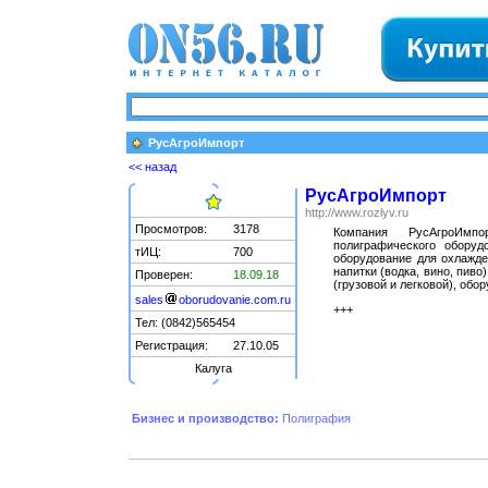
РусАгроИмпорт
<< назад
РусАгроИмпорт
http://www.rozlyv.ru
Просмотров:
3178
Компания РусАгроИмпо
полиграфического оборудо
тИЦ:
700
оборудование для охлажде
напитки (водка, вино, пиво
Проверен:
18.09.18
(грузовой и легковой), обо
sales
oborudovanie.com.ru
+++
Тел: (0842)565454
Регистрация:
27.10.05
Калуга
Бизнес и производство:
Полиграфия