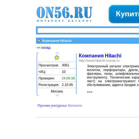
Компания Hitachi
<< назад
Компания Hitachi
http://www.hitachi-russia.ru
Просмотров:
3061
Электронный каталог электроинс
молотки, перфораторы, дрели,
тИЦ:
10
фрезеры, пилы, шлифовальные
инструменту. Технические хар
Проверен:
24.09.18
лист) на электроинструмент
Регистрация:
2.10.05
обслуживанию, адреса продаж эл
Москва
+++
Прочие ресурсы:
Каталоги