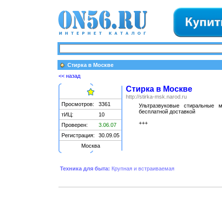
Стирка в Москве
<< назад
Стирка в Москве
http://stirka-msk.narod.ru
Просмотров:
3361
Ультразвуковые стиральные 
бесплатной доставкой
тИЦ:
10
+++
Проверен:
3.06.07
Регистрация:
30.09.05
Москва
Техника для быта:
Крупная и встраиваемая