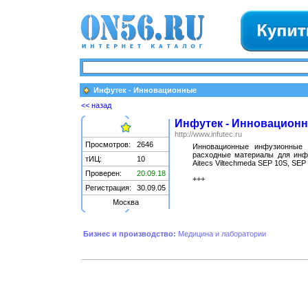
Инфутек - Инновационные
<< назад
Инфутек - Инновацион
http://www.infutec.ru
Просмотров:
2646
Инновационные инфузионные 
расходные материалы для инфу
тИЦ:
10
Aitecs Viltechmeda SEP 10S, SEP 
Проверен:
20.09.18
+++
Регистрация:
30.09.05
Москва
Бизнес и производство:
Медицина и лаборатории