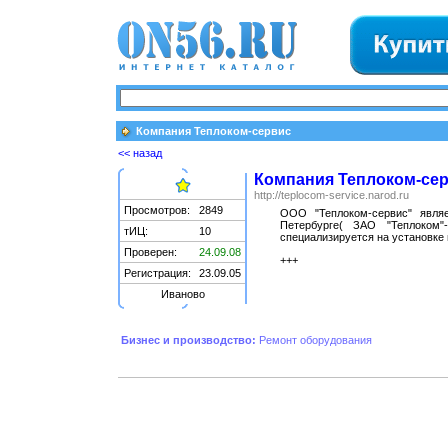
Компания Теплоком-сервис
<< назад
Компания Теплоком-се
http://teplocom-service.narod.ru
Просмотров:
2849
ООО "Теплоком-сервис" явля
Петербурге( ЗАО "Теплоком"-
тИЦ:
10
специализируется на установке 
Проверен:
24.09.08
+++
Регистрация:
23.09.05
Иваново
Бизнес и производство:
Ремонт оборудования