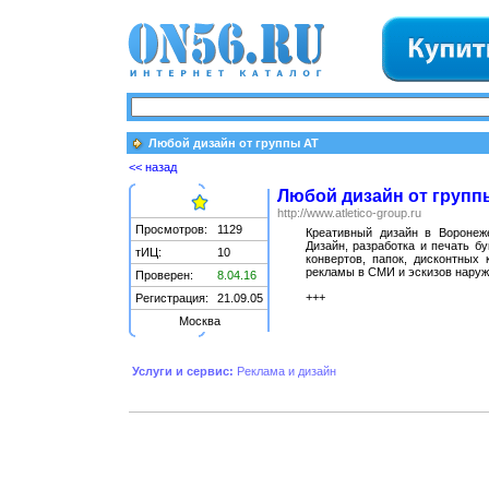
Любой дизайн от группы AT
<< назад
Любой дизайн от групп
http://www.atletico-group.ru
Просмотров:
1129
Креативный дизайн в Воронеже
Дизайн, разработка и печать бу
тИЦ:
10
конвертов, папок, дисконтных 
рекламы в СМИ и эскизов наруж
Проверен:
8.04.16
+++
Регистрация:
21.09.05
Москва
Услуги и сервис:
Реклама и дизайн