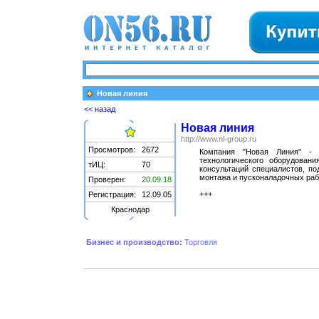
Новая линия
<< назад
Новая линия
http://www.nl-group.ru
Просмотров:
2672
Компания "Новая Линия" - 
технологического оборудован
тИЦ:
70
консультаций специалистов, по
монтажа и пусконаладочных рабо
Проверен:
20.09.18
+++
Регистрация:
12.09.05
Краснодар
Бизнес и производство:
Торговля