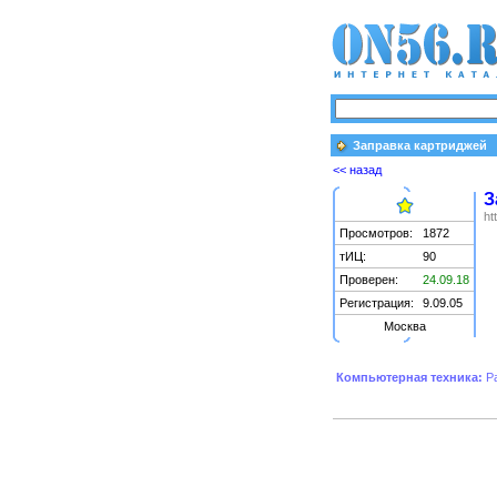
Заправка картриджей
<< назад
З
ht
Просмотров:
1872
тИЦ:
90
Проверен:
24.09.18
Регистрация:
9.09.05
Москва
Компьютерная техника:
Р