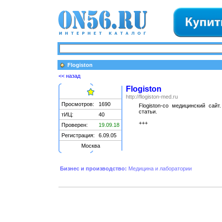
Flogiston
<< назад
Flogiston
http://flogiston-med.ru
Просмотров:
1690
Flogiston-co медицинский сай
статьи.
тИЦ:
40
+++
Проверен:
19.09.18
Регистрация:
6.09.05
Москва
Бизнес и производство:
Медицина и лаборатории