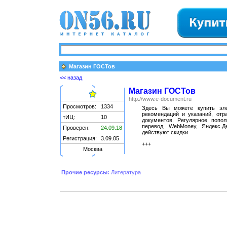
Магазин ГОСТов
<< назад
Магазин ГОСТов
http://www.e-document.ru
Просмотров:
1334
Здесь Вы можете купить эле
рекомендаций и указаний, от
тИЦ:
10
документов. Регулярное попол
перевод, WebMoney, Яндекс.Д
Проверен:
24.09.18
действуют скидки
Регистрация:
3.09.05
+++
Москва
Прочие ресурсы:
Литература