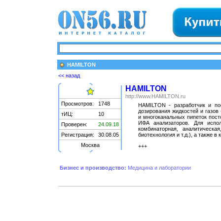
HAMILTON
<< назад
HAMILTON
http://www.HAMILTON.ru
Просмотров:
1748
HAMILTON - разработчик и по
дозирования жидкостей и газов
тИЦ:
10
и многоканальных пипеток пост
ИФА анализаторов. Для испол
Проверен:
24.09.18
комбинаторная, аналитическа
Регистрация:
30.08.05
биотехнология и т.д.), а также 
Москва
+++
Бизнес и производство:
Медицина и лаборатории