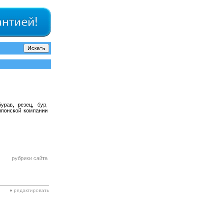
урав, резец, бур,
японской компании
рубрики сайта
● редактировать