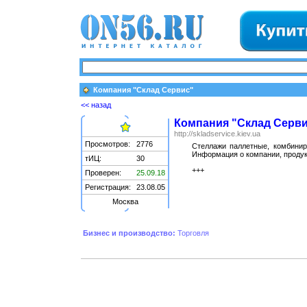
Компания "Склад Сервис"
<< назад
Компания "Склад Серв
http://skladservice.kiev.ua
Просмотров:
2776
Стеллажи паллетные, комбинир
Информация о компании, продук
тИЦ:
30
+++
Проверен:
25.09.18
Регистрация:
23.08.05
Москва
Бизнес и производство:
Торговля