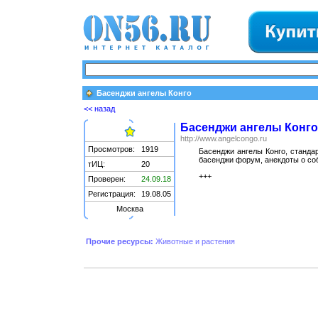
Басенджи ангелы Конго
<< назад
Басенджи ангелы Конго
http://www.angelcongo.ru
Просмотров:
1919
Басенджи ангелы Конго, станда
басенджи форум, анекдоты о соб
тИЦ:
20
+++
Проверен:
24.09.18
Регистрация:
19.08.05
Москва
Прочие ресурсы:
Животные и растения