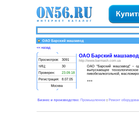
ОАО Барский машзавод
<< назад
ОАО Барский машзавод
Просмотров:
3091
http://www.barmash.com.ua
тИЦ:
30
ОАО "Барский машзавод" – од
выпускающее технологическое
Проверен:
23.09.18
пивобезалкогольной, масложиро
Регистрация:
8.07.05
+++
Москва
Бизнес и производство:
Промышленное
:
Ремонт оборудова