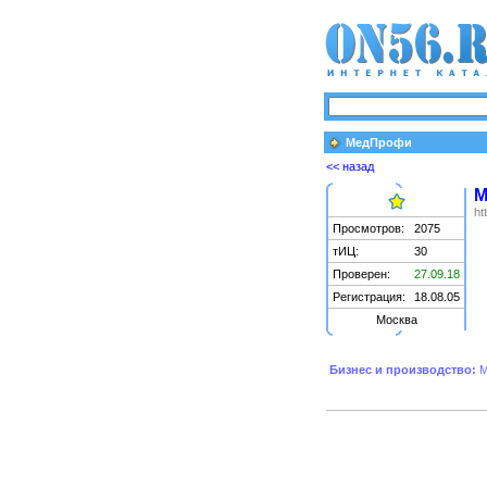
МедПрофи
<< назад
М
ht
Просмотров:
2075
тИЦ:
30
Проверен:
27.09.18
Регистрация:
18.08.05
Москва
Бизнес и производство:
М