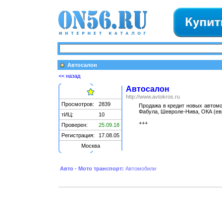
Автосалон
<< назад
Автосалон
http://www.avtokros.ru
Просмотров:
2839
Продажа в кредит новых автомоб
Фабула, Шевроле-Нива, ОКА (ев
тИЦ:
10
+++
Проверен:
25.09.18
Регистрация:
17.08.05
Москва
Авто - Мото транспорт:
Автомобили