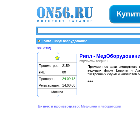
Рипл - МедОборудование
<< назад
Рипл - МедОборудован
http://www.reepl.ru
Просмотров:
2159
Прямые поставки импортного 
ведущих фирм Европы и Аме
тИЦ:
80
экстренных служб и кабинетов 
Проверен:
24.09.18
+++
Регистрация:
14.08.05
Москва
Бизнес и производство:
Медицина и лаборатории