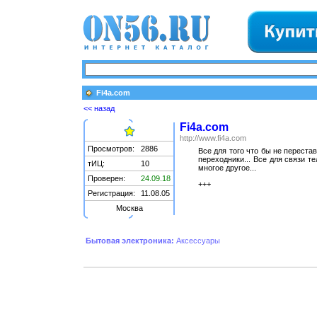
Fi4a.com
<< назад
Fi4a.com
http://www.fi4a.com
Просмотров:
2886
Все для того что бы не переста
переходники... Все для связи т
тИЦ:
10
многое другое...
Проверен:
24.09.18
+++
Регистрация:
11.08.05
Москва
Бытовая электроника:
Аксессуары