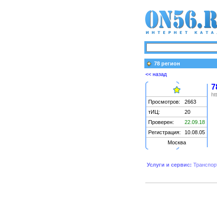
78 регион
<< назад
7
ht
Просмотров:
2663
тИЦ:
20
Проверен:
22.09.18
Регистрация:
10.08.05
Москва
Услуги и сервис:
Транспор