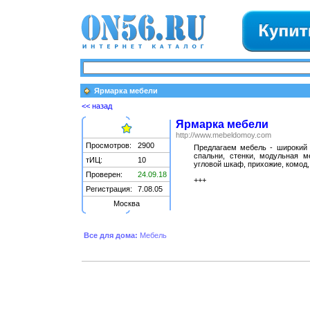
Ярмарка мебели
<< назад
Ярмарка мебели
http://www.mebeldomoy.com
Просмотров:
2900
Предлагаем мебель - широкий а
спальни, стенки, модульная м
тИЦ:
10
угловой шкаф, прихожие, комод,
Проверен:
24.09.18
+++
Регистрация:
7.08.05
Москва
Все для дома:
Мебель