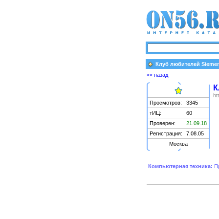
Клуб любителей Sieme
<< назад
К
ht
Просмотров:
3345
тИЦ:
60
Проверен:
21.09.18
Регистрация:
7.08.05
Москва
Компьютерная техника:
П