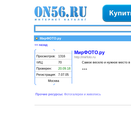
МирФОТО.ру
<< назад
МирФОТО.ру
Просмотров:
1316
http://mirfoto.ru
тИЦ:
70
Самое весело и нужное место в
Проверен:
20.09.18
+++
Регистрация:
7.07.05
Москва
Прочие ресурсы:
Фотогалереи и живопись